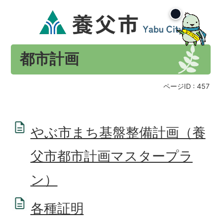
都市計画
ページID :
457
やぶ市まち基盤整備計画（養
父市都市計画マスタープラ
ン）
各種証明