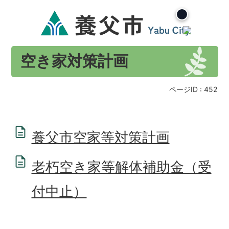
空き家対策計画
ページID :
452
養父市空家等対策計画
老朽空き家等解体補助金（受
付中止）