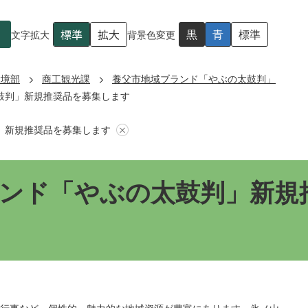
標準
拡大
黒
青
標準
文字拡大
背景色変更
環境部
商工観光課
養父市地域ブランド「やぶの太鼓判」
鼓判」新規推奨品を募集します
」新規推奨品を募集します
ンド「やぶの太鼓判」新規