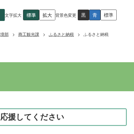
標準
拡大
黒
青
標準
文字拡大
背景色変更
環境部
商工観光課
ふるさと納税
ふるさと納税
を応援してください