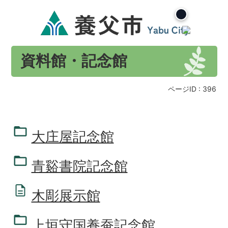
資料館・記念館
ページID :
396
大庄屋記念館
青谿書院記念館
木彫展示館
上垣守国養蚕記念館