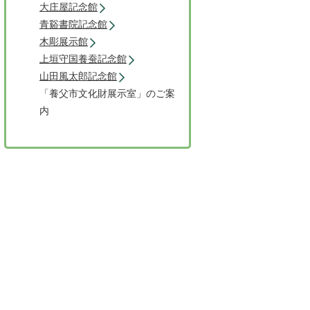
大庄屋記念館
青谿書院記念館
木彫展示館
上垣守国養蚕記念館
山田風太郎記念館
「養父市文化財展示室」のご案
内