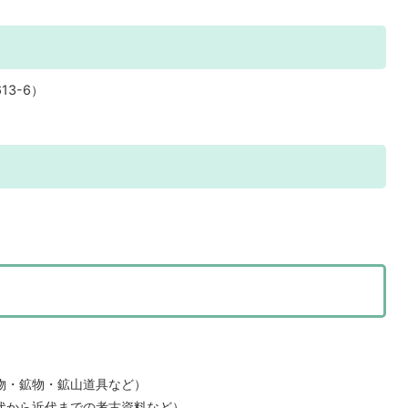
3-6）
）
物・鉱物・鉱山道具など）
代から近代までの考古資料など）