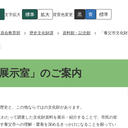
標準
拡大
黒
青
標準
文字拡大
背景色変更
委員会教育部
歴史文化財課
資料館・記念館
「養父市文化財
展示室」のご案内
歴史と、この地ならではの文化財があります。
にわたって調査した文化財資料を展示・紹介することで、市民の皆
す養父市への理解・愛着を深めるきっかけになることを願ってい