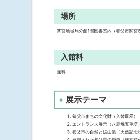
場所
関宮地域局分館1階図書室内（養父市関宮61
入館料
無料
展示テーマ
養父市まちの文化財（入替展示）
エントランス展示（八鹿焼五重塔
養父市の自然と鉱山業（天然記念
発掘された養父市の歴史（縄文時