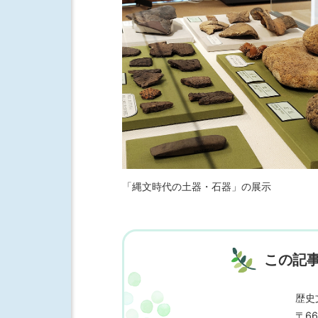
「縄文時代の土器・石器」の展示
この記
歴史
〒66