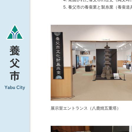
養父市の養蚕業と製糸業（養蚕道
展示室エントランス（八鹿焼五重塔）