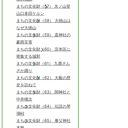
まちの文化財（57） 氷ノ山登
山口多田ケルン
まちの文化財（58） 大徳山は
なぜ大徳山
まちの文化財（59） 斎神社の
豪雨災害
まちの文化財（60） 宮本区に
密集する城郭
まちの文化財（61） 九鹿ざん
ざか踊り
まちの文化財（62） 大薮の歴
史を訪ねて
まちの文化財（63） 関神社と
中井権次
まちの文化財（64） 伝説の琴
弾峠
まちの文化財（65） 養父神社
本殿