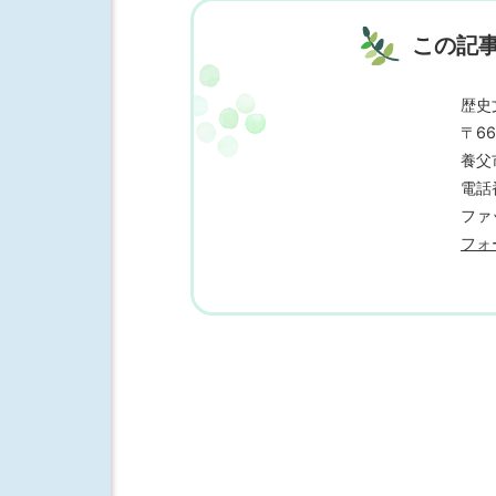
この記
歴史
〒66
養父
電話番
ファッ
フォ