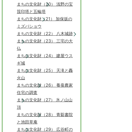
まちの文化財（20） 浅野の宝
筺印塔と五輪塔
まちの文化財（21） 加保坂の
ミズバショウ
まちの文化財（22） 八木城跡
まちの文化財（23） 三宅の大
仏
まちの文化財（24） 建屋ウス
ギ城
まちの文化財（25） 天滝と轟
火山
まちの文化財（26） 養蚕農家
住宅の調査
まちの文化財（27） 氷ノ山山
頂
まちの文化財（28） 青谿書院
と池田草庵
まちの文化財（29） 広谷町の