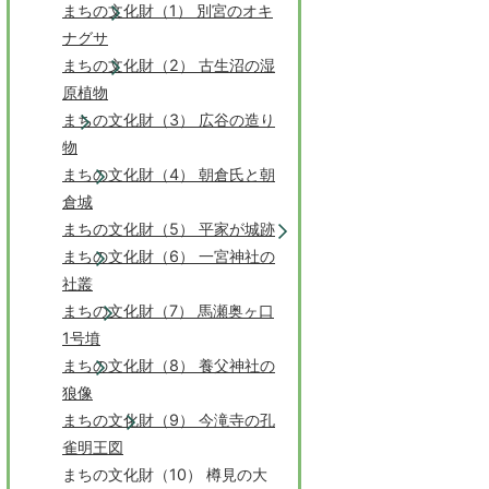
まちの文化財（1） 別宮のオキ
ナグサ
まちの文化財（2） 古生沼の湿
原植物
まちの文化財（3） 広谷の造り
物
まちの文化財（4） 朝倉氏と朝
倉城
まちの文化財（5） 平家が城跡
まちの文化財（6） 一宮神社の
社叢
まちの文化財（7） 馬瀬奥ヶ口
1号墳
まちの文化財（8） 養父神社の
狼像
まちの文化財（9） 今滝寺の孔
雀明王図
まちの文化財（10） 樽見の大