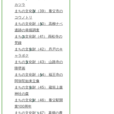
カツラ
まちの文化財（39） 養父市の
コウノトリ
まちの文化財（40） 高柳ナベ
遺跡の発掘調査
まちの文化財（41） 両松寺の
梵鐘
まちの文化財（42） 丹戸のキ
ャラボク
まちの文化財（43） 山路寺の
障壁画
まちの文化財（44） 福王寺の
阿弥陀如来立像
まちの文化財（45） 蔵垣上森
神社の森
まちの文化財（46） 養父駅開
業100周年
まちの文化財（47） 葛畑の農