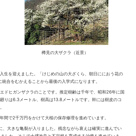
樽見の大ザクラ（近景）
の新入生を迎えました。「けじめの山の大ざくら、朝日ににおう花の
に統合をむかえることから最後の入学式になります。
エドヒガンザクラのことです。推定樹齢は千年で、昭和26年に国
りは6.3メートル、樹高は13.8メートルです。幹には樹皮のコ
。
2年間で2千万円をかけて大桜の保存修理を進めています。
に、大きな亀裂が入りました。残念ながら衰えは確実に進んでい
れました。そこで土壌改良と不定根を育成する治療を進めていま