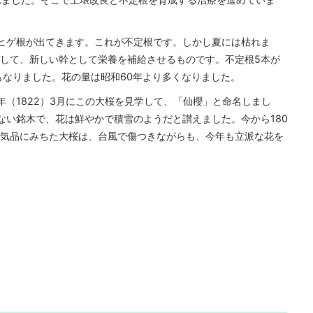
ヒゲ根が出てきます。これが不定根です。しかし夏には枯れま
して、新しい幹として栄養を補給させるものです。不定根5本が
もなりました。花の量は昭和60年より多くなりました。
年（1822）3月にこの大桜を見学して、「仙櫻」と命名しまし
ない銘木で、花は鮮やかで積雪のようだと讃えました。今から180
気品にみちた大桜は、台風で傷つきながらも、今年も立派な花を