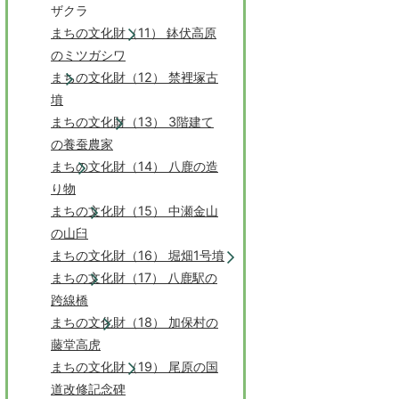
ザクラ
まちの文化財（11） 鉢伏高原
のミツガシワ
まちの文化財（12） 禁裡塚古
墳
まちの文化財（13） 3階建て
の養蚕農家
まちの文化財（14） 八鹿の造
り物
まちの文化財（15） 中瀬金山
の山臼
まちの文化財（16） 堀畑1号墳
まちの文化財（17） 八鹿駅の
跨線橋
まちの文化財（18） 加保村の
藤堂高虎
まちの文化財（19） 尾原の国
道改修記念碑