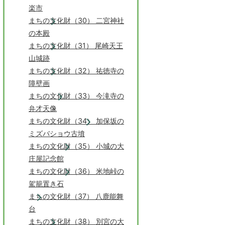
楽市
まちの文化財（30） 二宮神社
の本殿
まちの文化財（31） 尾崎天王
山城跡
まちの文化財（32） 祐徳寺の
障壁画
まちの文化財（33） 今滝寺の
弁才天像
まちの文化財（34） 加保坂の
ミズバショウ古墳
まちの文化財（35） 小城の大
庄屋記念館
まちの文化財（36） 米地峠の
駕籠置き石
まちの文化財（37） 八鹿能舞
台
まちの文化財（38） 別宮の大