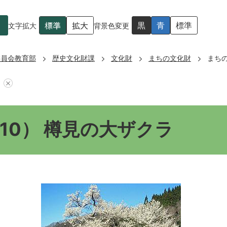
標準
拡大
黒
青
標準
文字拡大
背景色変更
委員会教育部
歴史文化財課
文化財
まちの文化財
まちの
10） 樽見の大ザクラ