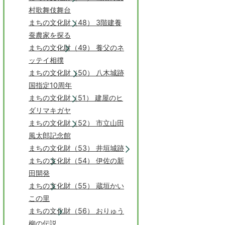
村歌舞伎舞台
まちの文化財（48） 3階建養
蚕農家を探る
まちの文化財（49） 養父のネ
ッテイ相撲
まちの文化財（50） 八木城跡
国指定10周年
まちの文化財（51） 建屋のヒ
ダリマキガヤ
まちの文化財（52） 市立山田
風太郎記念館
まちの文化財（53） 井垣城跡
まちの文化財（54） 伊佐の新
田開発
まちの文化財（55） 蔵垣かい
この里
まちの文化財（56） おりゅう
柳の伝説