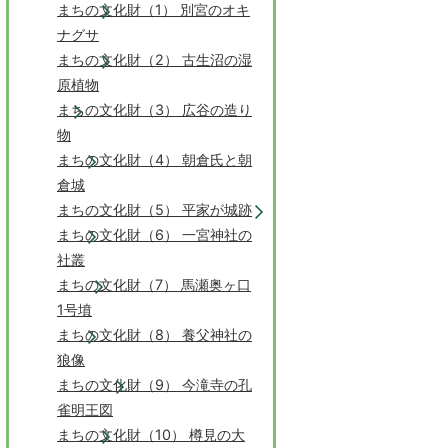
まちの文化財（1） 別宮のオキ
ナグサ
まちの文化財（2） 古生沼の湿
原植物
まちの文化財（3） 広谷の造り
物
まちの文化財（4） 朝倉氏と朝
倉城
まちの文化財（5） 平家が城跡
まちの文化財（6） 一宮神社の
社叢
まちの文化財（7） 馬瀬奥ヶ口
1号墳
まちの文化財（8） 養父神社の
狼像
まちの文化財（9） 今滝寺の孔
雀明王図
まちの文化財（10） 樽見の大