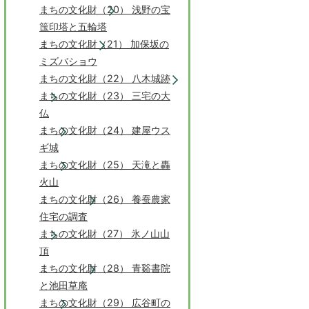
まちの文化財（20） 浅野の宝
筺印塔と五輪塔
まちの文化財（21） 加保坂の
ミズバショウ
まちの文化財（22） 八木城跡
まちの文化財（23） 三宅の大
仏
まちの文化財（24） 建屋ウス
ギ城
まちの文化財（25） 天滝と轟
火山
まちの文化財（26） 養蚕農家
住宅の調査
まちの文化財（27） 氷ノ山山
頂
まちの文化財（28） 青谿書院
と池田草庵
まちの文化財（29） 広谷町の