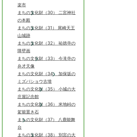
楽市
まちの文化財（30） 二宮神社
の本殿
まちの文化財（31） 尾崎天王
山城跡
まちの文化財（32） 祐徳寺の
障壁画
まちの文化財（33） 今滝寺の
弁才天像
まちの文化財（34） 加保坂の
ミズバショウ古墳
まちの文化財（35） 小城の大
庄屋記念館
まちの文化財（36） 米地峠の
駕籠置き石
まちの文化財（37） 八鹿能舞
台
まちの文化財（38） 別宮の大