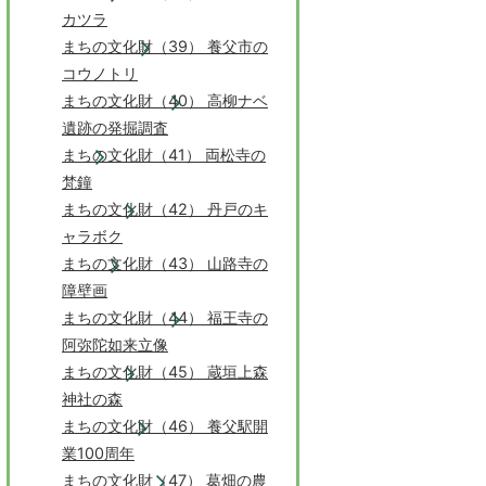
カツラ
まちの文化財（39） 養父市の
コウノトリ
まちの文化財（40） 高柳ナベ
遺跡の発掘調査
まちの文化財（41） 両松寺の
梵鐘
まちの文化財（42） 丹戸のキ
ャラボク
まちの文化財（43） 山路寺の
障壁画
まちの文化財（44） 福王寺の
阿弥陀如来立像
まちの文化財（45） 蔵垣上森
神社の森
まちの文化財（46） 養父駅開
業100周年
まちの文化財（47） 葛畑の農