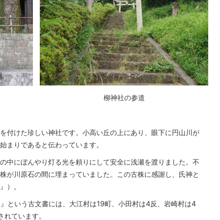
柳神社の参道
を付けた珍しい神社です。小高い丘の上にあり、眼下に円山川が
始まりであると伝わっています。
の中にぼんやり灯る光を頼りにして安全に浅瀬を渡りました。不
株が川原石の間に埋まっていました。この古株に感謝し、氏神と
』）。
文』という古文書には、大江村は19町、小田村は4反、岩崎村は4
されています。