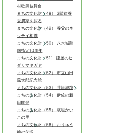
村歌舞伎舞台
まちの文化財（48） 3階建養
蚕農家を探る
まちの文化財（49） 養父のネ
ッテイ相撲
まちの文化財（50） 八木城跡
国指定10周年
まちの文化財（51） 建屋のヒ
ダリマキガヤ
まちの文化財（52） 市立山田
風太郎記念館
まちの文化財（53） 井垣城跡
まちの文化財（54） 伊佐の新
田開発
まちの文化財（55） 蔵垣かい
この里
まちの文化財（56） おりゅう
柳の伝説