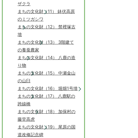
ザクラ
まちの文化財（11） 鉢伏高原
のミツガシワ
まちの文化財（12） 禁裡塚古
墳
まちの文化財（13） 3階建て
の養蚕農家
まちの文化財（14） 八鹿の造
り物
まちの文化財（15） 中瀬金山
の山臼
まちの文化財（16） 堀畑1号墳
まちの文化財（17） 八鹿駅の
跨線橋
まちの文化財（18） 加保村の
藤堂高虎
まちの文化財（19） 尾原の国
道改修記念碑