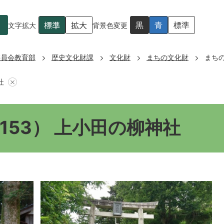
標準
拡大
黒
青
標準
文字拡大
背景色変更
委員会教育部
歴史文化財課
文化財
まちの文化財
まちの
社
153） 上小田の柳神社