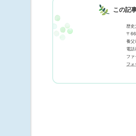
この記
歴史
〒66
養父
電話番
ファッ
フォ