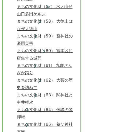
まちの文化財（57） 氷ノ山登
山口多田ケルン
まちの文化財（58） 大徳山は
なぜ大徳山
まちの文化財（59） 斎神社の
豪雨災害
まちの文化財（60） 宮本区に
密集する城郭
まちの文化財（61） 九鹿ざん
ざか踊り
まちの文化財（62） 大薮の歴
史を訪ねて
まちの文化財（63） 関神社と
中井権次
まちの文化財（64） 伝説の琴
弾峠
まちの文化財（65） 養父神社
本殿