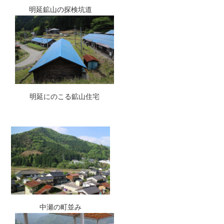
明延鉱山の探検坑道
明延にのこる鉱山住宅
中瀬の町並み