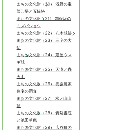
まちの文化財（20） 浅野の宝
筺印塔と五輪塔
まちの文化財（21） 加保坂の
ミズバショウ
まちの文化財（22） 八木城跡
まちの文化財（23） 三宅の大
仏
まちの文化財（24） 建屋ウス
ギ城
まちの文化財（25） 天滝と轟
火山
まちの文化財（26） 養蚕農家
住宅の調査
まちの文化財（27） 氷ノ山山
頂
まちの文化財（28） 青谿書院
と池田草庵
まちの文化財（29） 広谷町の