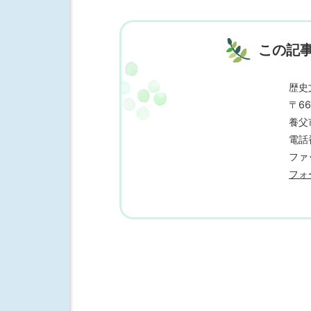
この記
歴史
〒66
養父
電話番
ファッ
フォ