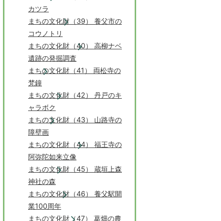
カツラ
まちの文化財（39） 養父市の
コウノトリ
まちの文化財（40） 高柳ナベ
遺跡の発掘調査
まちの文化財（41） 両松寺の
梵鐘
まちの文化財（42） 丹戸のキ
ャラボク
まちの文化財（43） 山路寺の
障壁画
まちの文化財（44） 福王寺の
阿弥陀如来立像
まちの文化財（45） 蔵垣上森
神社の森
まちの文化財（46） 養父駅開
業100周年
まちの文化財（47） 葛畑の農