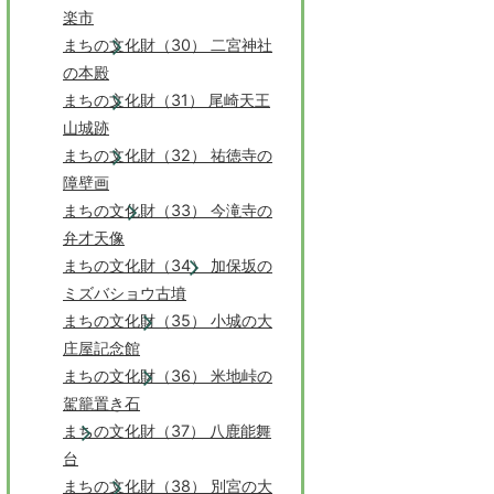
楽市
まちの文化財（30） 二宮神社
の本殿
まちの文化財（31） 尾崎天王
山城跡
まちの文化財（32） 祐徳寺の
障壁画
まちの文化財（33） 今滝寺の
弁才天像
まちの文化財（34） 加保坂の
ミズバショウ古墳
まちの文化財（35） 小城の大
庄屋記念館
まちの文化財（36） 米地峠の
駕籠置き石
まちの文化財（37） 八鹿能舞
台
まちの文化財（38） 別宮の大