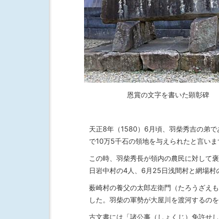
恩賞の文字を書いた顕彰碑
天正8年（1580）6月頃、羽柴秀吉の
で10万5千石の領地を与えられたと言いま
この時、羽柴秀長が領内の農民に対して褒
日岩中村の4人、6月25日浅間村と網場村
薮崎村の養父の太郎左衛門（たろうざえも
した。羽柴の軍勢が大屋川を渡河するのを
古文書には「諸公事（しょくじ）免許せし