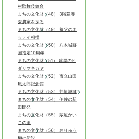
村歌舞伎舞台
まちの文化財（48） 3階建養
蚕農家を探る
まちの文化財（49） 養父のネ
ッテイ相撲
まちの文化財（50） 八木城跡
国指定10周年
まちの文化財（51） 建屋のヒ
ダリマキガヤ
まちの文化財（52） 市立山田
風太郎記念館
まちの文化財（53） 井垣城跡
まちの文化財（54） 伊佐の新
田開発
まちの文化財（55） 蔵垣かい
この里
まちの文化財（56） おりゅう
柳の伝説