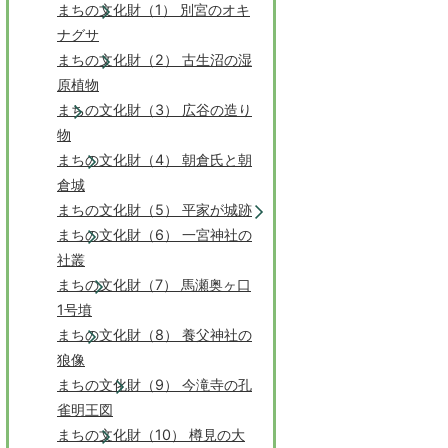
まちの文化財（1） 別宮のオキ
ナグサ
まちの文化財（2） 古生沼の湿
原植物
まちの文化財（3） 広谷の造り
物
まちの文化財（4） 朝倉氏と朝
倉城
まちの文化財（5） 平家が城跡
まちの文化財（6） 一宮神社の
社叢
まちの文化財（7） 馬瀬奥ヶ口
1号墳
まちの文化財（8） 養父神社の
狼像
まちの文化財（9） 今滝寺の孔
雀明王図
まちの文化財（10） 樽見の大