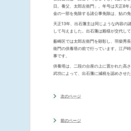
日。養父、太郎左衛門」。年号は天正8年
金の一部を免除する諸公事免除は、鮎の免
天正13年、出石藩主は同じような内容の
して与えました。出石藩は殿様が交代して
薮崎区では太郎左衛門を顕彰し、羽柴秀長
衛門の供養塔の前で行っています。江戸時
事です。
供養塔は、二段の台座の上に置かれた高さ
武功によって、出石藩に減税を認めさせた
次のページ
前のページ