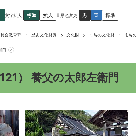
標準
拡大
黒
青
標準
文字拡大
背景色変更
委員会教育部
歴史文化財課
文化財
まちの文化財
まちの
衛門
121） 養父の太郎左衛門