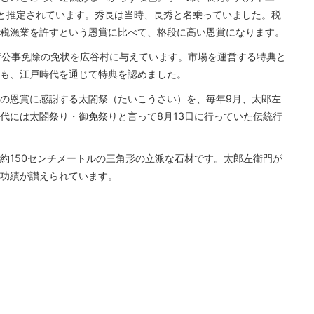
と推定されています。秀長は当時、長秀と名乗っていました。税
税漁業を許すという恩賞に比べて、格段に高い恩賞になります。
諸公事免除の免状を広谷村に与えています。市場を運営する特典と
も、江戸時代を通じて特典を認めました。
の恩賞に感謝する太閤祭（たいこうさい）を、毎年9月、太郎左
代には太閤祭り・御免祭りと言って8月13日に行っていた伝統行
約150センチメートルの三角形の立派な石材です。太郎左衛門が
功績が讃えられています。