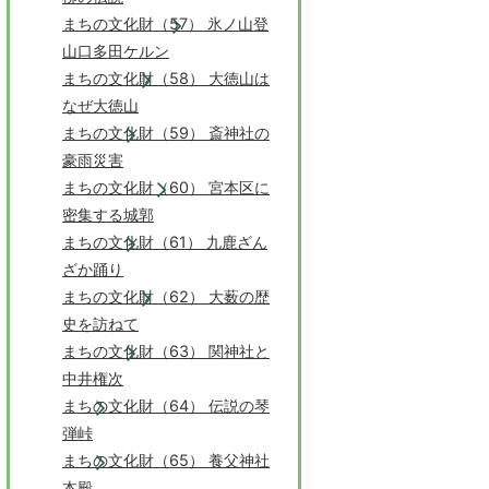
まちの文化財（57） 氷ノ山登
山口多田ケルン
まちの文化財（58） 大徳山は
なぜ大徳山
まちの文化財（59） 斎神社の
豪雨災害
まちの文化財（60） 宮本区に
密集する城郭
まちの文化財（61） 九鹿ざん
ざか踊り
まちの文化財（62） 大薮の歴
史を訪ねて
まちの文化財（63） 関神社と
中井権次
まちの文化財（64） 伝説の琴
弾峠
まちの文化財（65） 養父神社
本殿