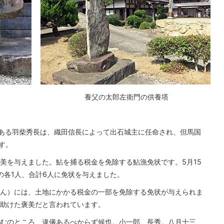
養父の太郎左衛門の供養塔
弟である羽柴秀長は、織田信長によって出石城主に任命され、但馬国
す。
美を与えました。鮎を捕る税金を免除する鮎漁免状です。5月15
の各1人、合計6人に免状を与えました。
ん）には、土地にかかる税金の一部を免除する免状が与えられま
助けた褒美だと言われています。
むのところ、違儀あるべからず候也。小一郎、長秀。八月十三