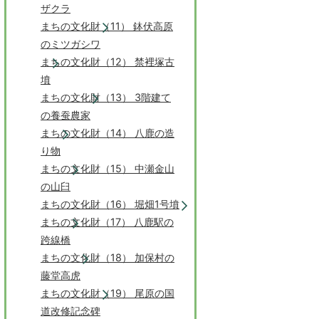
ザクラ
まちの文化財（11） 鉢伏高原
のミツガシワ
まちの文化財（12） 禁裡塚古
墳
まちの文化財（13） 3階建て
の養蚕農家
まちの文化財（14） 八鹿の造
り物
まちの文化財（15） 中瀬金山
の山臼
まちの文化財（16） 堀畑1号墳
まちの文化財（17） 八鹿駅の
跨線橋
まちの文化財（18） 加保村の
藤堂高虎
まちの文化財（19） 尾原の国
道改修記念碑