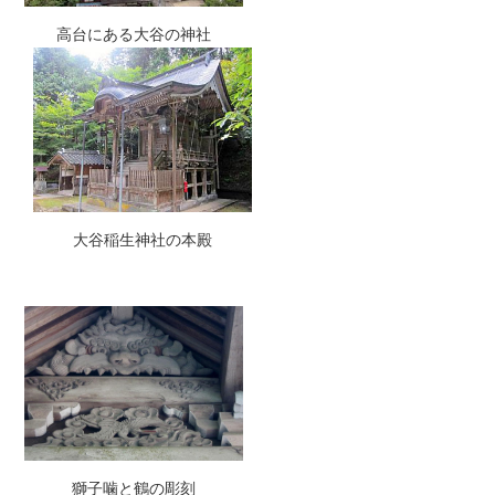
高台にある大谷の神社
大谷稲生神社の本殿
獅子噛と鶴の彫刻