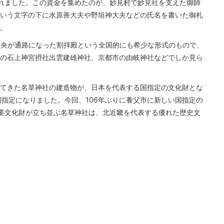
れました。この資金を集めたのが、妙見村で妙見社を支えた御師
いう文字の下に水原善大夫や野垣神大夫などの氏名を書いた御札
。
、中央が通路になった割拝殿という全国的にも希少な形式のもので、
の石上神宮摂社出雲建雄神社、京都市の由岐神社などでしか見ら
てきた名草神社の建造物が、日本を代表する国指定の文化財とな
国指定になりました。今回、106年ぶりに養父市に新しい国指定の
要文化財が立ち並ぶ名草神社は、北近畿を代表する優れた歴史文