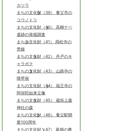
カツラ
まちの文化財（39） 養父市の
コウノトリ
まちの文化財（40） 高柳ナベ
遺跡の発掘調査
まちの文化財（41） 両松寺の
梵鐘
まちの文化財（42） 丹戸のキ
ャラボク
まちの文化財（43） 山路寺の
障壁画
まちの文化財（44） 福王寺の
阿弥陀如来立像
まちの文化財（45） 蔵垣上森
神社の森
まちの文化財（46） 養父駅開
業100周年
まちの文化財（47） 葛畑の農