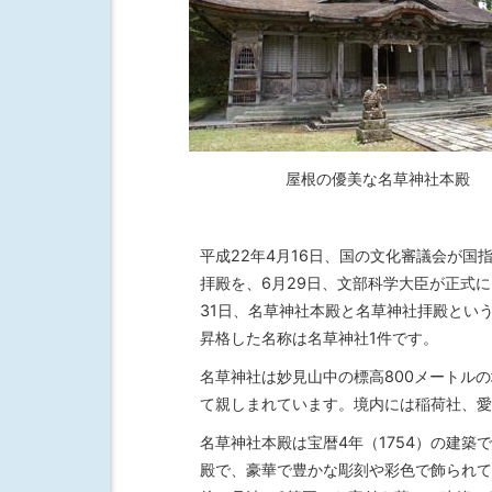
屋根の優美な名草神社本殿
平成22年4月16日、国の文化審議会が
拝殿を、6月29日、文部科学大臣が正式に
31日、名草神社本殿と名草神社拝殿とい
昇格した名称は名草神社1件です。
名草神社は妙見山中の標高800メートル
て親しまれています。境内には稲荷社、愛
名草神社本殿は宝暦4年（1754）の建
殿で、豪華で豊かな彫刻や彩色で飾られて