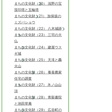
まちの文化財（20） 浅野の宝
筺印塔と五輪塔
まちの文化財（21） 加保坂の
ミズバショウ
まちの文化財（22） 八木城跡
まちの文化財（23） 三宅の大
仏
まちの文化財（24） 建屋ウス
ギ城
まちの文化財（25） 天滝と轟
火山
まちの文化財（26） 養蚕農家
住宅の調査
まちの文化財（27） 氷ノ山山
頂
まちの文化財（28） 青谿書院
と池田草庵
まちの文化財（29） 広谷町の