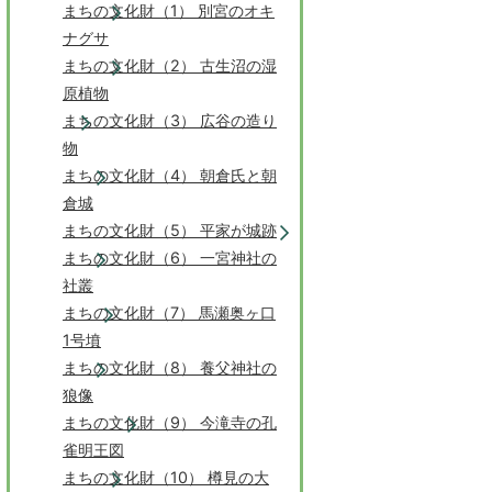
まちの文化財（1） 別宮のオキ
ナグサ
まちの文化財（2） 古生沼の湿
原植物
まちの文化財（3） 広谷の造り
物
まちの文化財（4） 朝倉氏と朝
倉城
まちの文化財（5） 平家が城跡
まちの文化財（6） 一宮神社の
社叢
まちの文化財（7） 馬瀬奥ヶ口
1号墳
まちの文化財（8） 養父神社の
狼像
まちの文化財（9） 今滝寺の孔
雀明王図
まちの文化財（10） 樽見の大