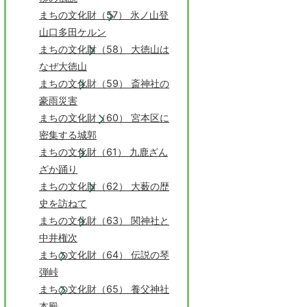
まちの文化財（57） 氷ノ山登
山口多田ケルン
まちの文化財（58） 大徳山は
なぜ大徳山
まちの文化財（59） 斎神社の
豪雨災害
まちの文化財（60） 宮本区に
密集する城郭
まちの文化財（61） 九鹿ざん
ざか踊り
まちの文化財（62） 大薮の歴
史を訪ねて
まちの文化財（63） 関神社と
中井権次
まちの文化財（64） 伝説の琴
弾峠
まちの文化財（65） 養父神社
本殿