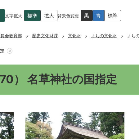
標準
拡大
黒
青
標準
文字拡大
背景色変更
委員会教育部
歴史文化財課
文化財
まちの文化財
まちの
指定
70） 名草神社の国指定