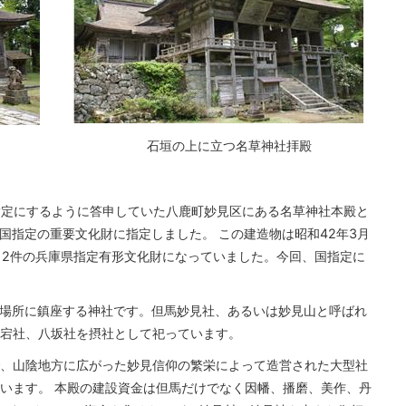
石垣の上に立つ名草神社拝殿
国指定にするように答申していた八鹿町妙見区にある名草神社本殿と
国指定の重要文化財に指定しました。 この建造物は昭和42年3月
う2件の兵庫県指定有形文化財になっていました。今回、国指定に
の場所に鎮座する神社です。但馬妙見社、あるいは妙見山と呼ばれ
宕社、八坂社を摂社として祀っています。
築で、山陰地方に広がった妙見信仰の繁栄によって造営された大型社
います。 本殿の建設資金は但馬だけでなく因幡、播磨、美作、丹