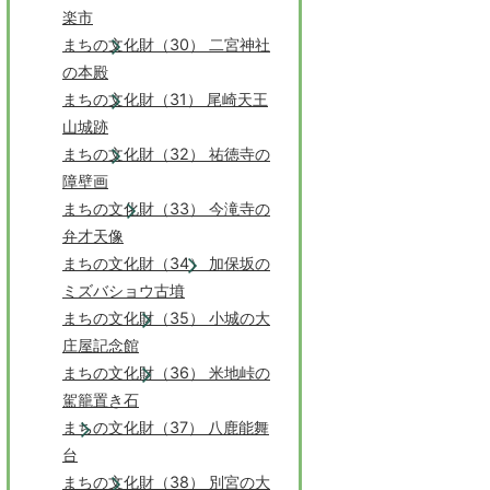
楽市
まちの文化財（30） 二宮神社
の本殿
まちの文化財（31） 尾崎天王
山城跡
まちの文化財（32） 祐徳寺の
障壁画
まちの文化財（33） 今滝寺の
弁才天像
まちの文化財（34） 加保坂の
ミズバショウ古墳
まちの文化財（35） 小城の大
庄屋記念館
まちの文化財（36） 米地峠の
駕籠置き石
まちの文化財（37） 八鹿能舞
台
まちの文化財（38） 別宮の大