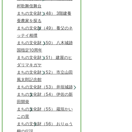
村歌舞伎舞台
まちの文化財（48） 3階建養
蚕農家を探る
まちの文化財（49） 養父のネ
ッテイ相撲
まちの文化財（50） 八木城跡
国指定10周年
まちの文化財（51） 建屋のヒ
ダリマキガヤ
まちの文化財（52） 市立山田
風太郎記念館
まちの文化財（53） 井垣城跡
まちの文化財（54） 伊佐の新
田開発
まちの文化財（55） 蔵垣かい
この里
まちの文化財（56） おりゅう
柳の伝説