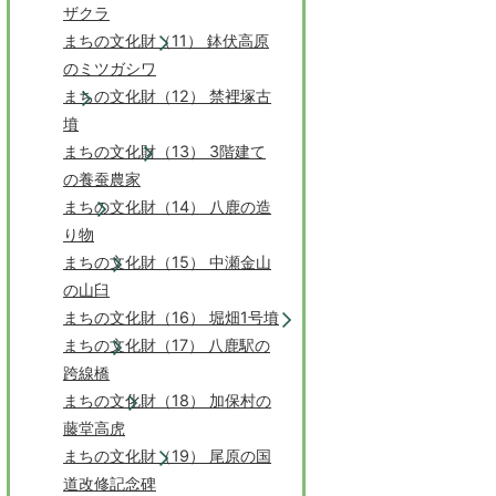
ザクラ
まちの文化財（11） 鉢伏高原
のミツガシワ
まちの文化財（12） 禁裡塚古
墳
まちの文化財（13） 3階建て
の養蚕農家
まちの文化財（14） 八鹿の造
り物
まちの文化財（15） 中瀬金山
の山臼
まちの文化財（16） 堀畑1号墳
まちの文化財（17） 八鹿駅の
跨線橋
まちの文化財（18） 加保村の
藤堂高虎
まちの文化財（19） 尾原の国
道改修記念碑