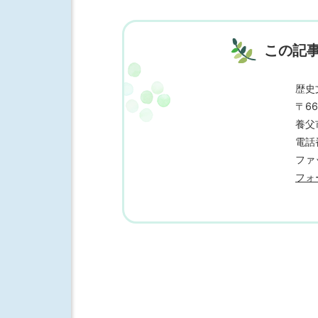
この記
歴史
〒66
養父
電話番
ファッ
フォ