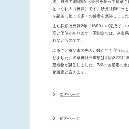
後、丹波の6箇国から寄付を募って建築さ
という社人（神職）です。妙見社御牛玉と
を諸国に配って多くの信者を獲得しました
また拝殿は元禄2年（1689）の完成で
高い価値があります。国指定では、奈良県
れないものです。
ふるさと養父市の先人が幾百年も守り伝え
りました。名草神社三重塔は明治37年に
建造物が誕生しました。3棟の国指定の重
化遺産と言えます。
次のページ
前のページ