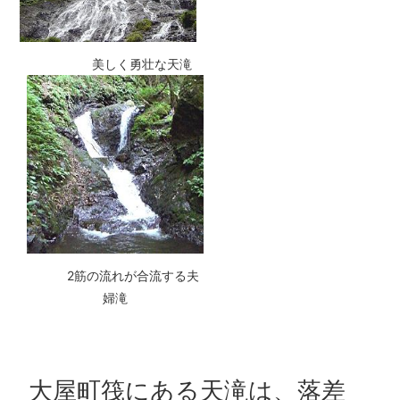
美しく勇壮な天滝
2筋の流れが合流する夫
婦滝
大屋町筏にある天滝は、落差