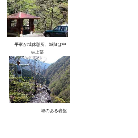
平家が城休憩所、城跡は中
央上部
城のある岩盤