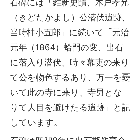
石碑には「維新史蹟、木戸孝允
（きどたかよし）公潜伏遺跡、
当時桂小五郎」に続いて「元治
元年（1864）蛤門の変、出石
に落入り潜伏、時々幕吏の来り
て公を物色するあり、万一を憂
いて此の寺に来り、寺男とな
りて人目を避けたる遺跡」と記
しています。