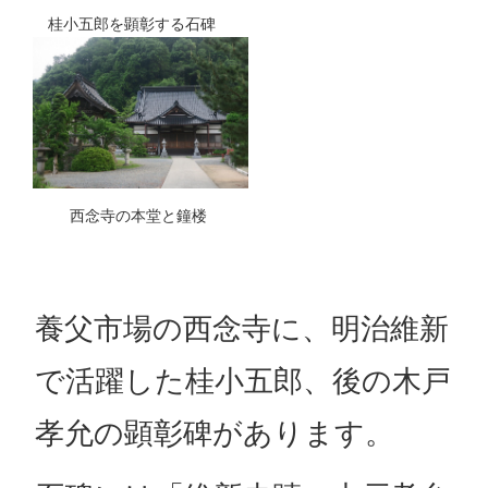
桂小五郎を顕彰する石碑
西念寺の本堂と鐘楼
養父市場の西念寺に、明治維新
で活躍した桂小五郎、後の木戸
孝允の顕彰碑があります。