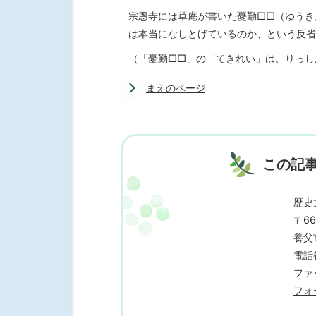
宗恩寺には草庵が書いた憂勤□□（ゆうき
は本当になしとげているのか、という反省
（「憂勤□□」の「てきれい」は、りっし
まえのページ
この記
歴史
〒66
養父
電話番
ファッ
フォ