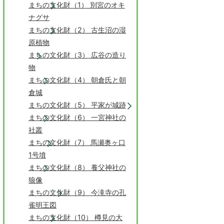
まちの文化財（1） 別宮のオキ
ナグサ
まちの文化財（2） 古生沼の湿
原植物
まちの文化財（3） 広谷の造り
物
まちの文化財（4） 朝倉氏と朝
倉城
まちの文化財（5） 平家が城跡
まちの文化財（6） 一宮神社の
社叢
まちの文化財（7） 馬瀬奥ヶ口
1号墳
まちの文化財（8） 養父神社の
狼像
まちの文化財（9） 今滝寺の孔
雀明王図
まちの文化財（10） 樽見の大