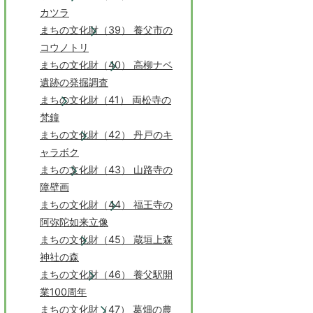
カツラ
まちの文化財（39） 養父市の
コウノトリ
まちの文化財（40） 高柳ナベ
遺跡の発掘調査
まちの文化財（41） 両松寺の
梵鐘
まちの文化財（42） 丹戸のキ
ャラボク
まちの文化財（43） 山路寺の
障壁画
まちの文化財（44） 福王寺の
阿弥陀如来立像
まちの文化財（45） 蔵垣上森
神社の森
まちの文化財（46） 養父駅開
業100周年
まちの文化財（47） 葛畑の農