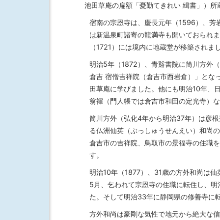
池田草庵の扁額「憂勤てきれい 緝書」）所
宿南の宗恩寺は、慶長元年（1596）、
は新温泉町諸寄の龍満寺も開いておられま
（1721）には境内に地蔵堂が移築されま
明治5年（1872）、青谿書院に筒川方
倉吉 宿僧吉祥院（倉吉市西岩倉）」とな
田草庵に学びました。他にも明治10年、
翁褌（門人帳では倉吉市和田の定光寺）な
筒川方外（弘化4年から明治37年）は彦
る仏洲仙英（ぶっしゅうせんえい）和尚の
倉吉市の吉祥院、鳥取市の景福寺の住職を
す。
明治10年（1877）、31歳の方外和尚
5月、乞われて宗恩寺の住職に転住し、明
た。そして明治33年に静岡県の修善寺に
方外和尚は豪剛な気性で地元から絶大な信