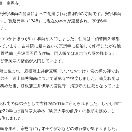
蔵、宗恩寺）
芳岩安宗和尚の開基によって創建された曹洞宗の寺院です。安宗和尚
す。寛延元年（1748）に現在の本堂が建築され、享保6年
した。
外（つつかわほうがい）和尚が入門しました。住所は「伯耆国久米郡
っています。吉祥院に籍を置いて宗恩寺に宿泊して修行しながら池
日置黙仙（丹波国円通寺住職、門人帳では倉吉市八屋の極楽寺）、
ど曹洞宗の僧侶が入門しています。
根藩に生まれ、彦根藩主井伊直弼（いいなおすけ）侯の禅の師であ
弟子、逸山仙秀和尚について清凉寺で得度しました。仙英和尚は
務めた後、彦根藩主井伊家の菩提寺、清凉寺の住職となっていま
は仙英和尚の孫弟子として吉祥院の住職に迎えられました。しかし同年
治22年には曹洞宗大学林（駒沢大学の前身）の教頭を務めまし
転住しました。
頼を集め、宗恩寺には弟子や雲水などの修行僧が集まりました。