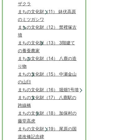
ザクラ
まちの文化財（11） 鉢伏高原
のミツガシワ
まちの文化財（12） 禁裡塚古
墳
まちの文化財（13） 3階建て
の養蚕農家
まちの文化財（14） 八鹿の造
り物
まちの文化財（15） 中瀬金山
の山臼
まちの文化財（16） 堀畑1号墳
まちの文化財（17） 八鹿駅の
跨線橋
まちの文化財（18） 加保村の
藤堂高虎
まちの文化財（19） 尾原の国
道改修記念碑