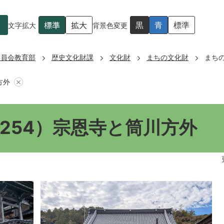
標準
拡大
黒
青
標準
文字拡大
背景色変更
委員会教育部
歴史文化財課
文化財
まちの文化財
まち
方外
254）宗恩寺と筒川方外