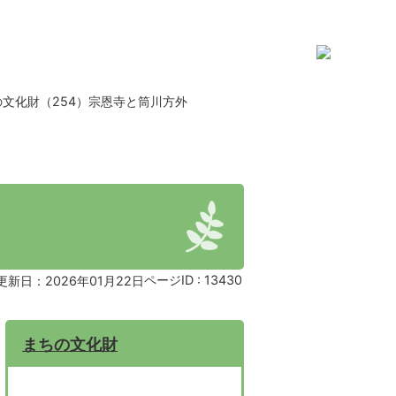
の文化財（254）宗恩寺と筒川方外
ページID :
13430
更新日：2026年01月22日
まちの文化財