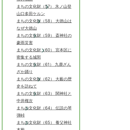
まちの文化財（57） 氷ノ山登
山口多田ケルン
まちの文化財（58） 大徳山は
なぜ大徳山
まちの文化財（59） 斎神社の
豪雨災害
まちの文化財（60） 宮本区に
密集する城郭
まちの文化財（61） 九鹿ざん
ざか踊り
まちの文化財（62） 大薮の歴
史を訪ねて
まちの文化財（63） 関神社と
中井権次
まちの文化財（64） 伝説の琴
弾峠
まちの文化財（65） 養父神社
本殿