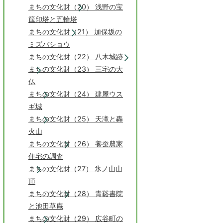
まちの文化財（20） 浅野の宝
筺印塔と五輪塔
まちの文化財（21） 加保坂の
ミズバショウ
まちの文化財（22） 八木城跡
まちの文化財（23） 三宅の大
仏
まちの文化財（24） 建屋ウス
ギ城
まちの文化財（25） 天滝と轟
火山
まちの文化財（26） 養蚕農家
住宅の調査
まちの文化財（27） 氷ノ山山
頂
まちの文化財（28） 青谿書院
と池田草庵
まちの文化財（29） 広谷町の