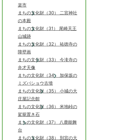
楽市
まちの文化財（30） 二宮神社
の本殿
まちの文化財（31） 尾崎天王
山城跡
まちの文化財（32） 祐徳寺の
障壁画
まちの文化財（33） 今滝寺の
弁才天像
まちの文化財（34） 加保坂の
ミズバショウ古墳
まちの文化財（35） 小城の大
庄屋記念館
まちの文化財（36） 米地峠の
駕籠置き石
まちの文化財（37） 八鹿能舞
台
まちの文化財（38） 別宮の大