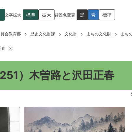
標準
拡大
黒
青
標準
文字拡大
背景色変更
委員会教育部
歴史文化財課
文化財
まちの文化財
まち
正春
251）木曽路と沢田正春