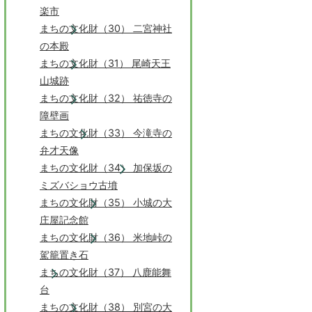
楽市
まちの文化財（30） 二宮神社
の本殿
まちの文化財（31） 尾崎天王
山城跡
まちの文化財（32） 祐徳寺の
障壁画
まちの文化財（33） 今滝寺の
弁才天像
まちの文化財（34） 加保坂の
ミズバショウ古墳
まちの文化財（35） 小城の大
庄屋記念館
まちの文化財（36） 米地峠の
駕籠置き石
まちの文化財（37） 八鹿能舞
台
まちの文化財（38） 別宮の大