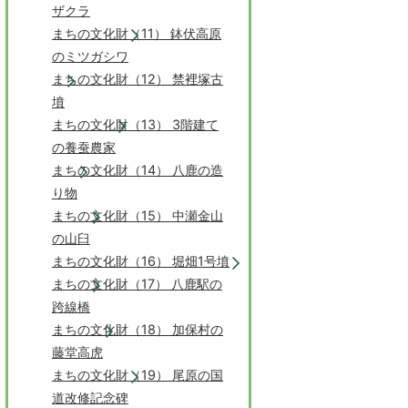
ザクラ
まちの文化財（11） 鉢伏高原
のミツガシワ
まちの文化財（12） 禁裡塚古
墳
まちの文化財（13） 3階建て
の養蚕農家
まちの文化財（14） 八鹿の造
り物
まちの文化財（15） 中瀬金山
の山臼
まちの文化財（16） 堀畑1号墳
まちの文化財（17） 八鹿駅の
跨線橋
まちの文化財（18） 加保村の
藤堂高虎
まちの文化財（19） 尾原の国
道改修記念碑