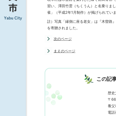
習い、澤田竹雲（ちくうん）と名乗りまし
雀」（平成2年1月制作）が掲げられてい
註）写真「縁側に座る老女」は『木曽路』
を寄贈されました。
次のページ
まえのページ
この記
歴史
〒66
養父
電話番