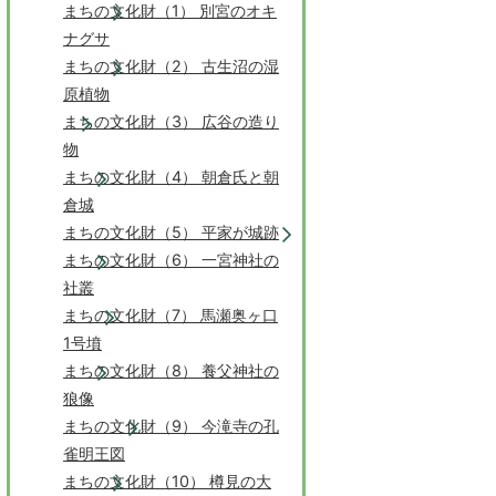
まちの文化財（1） 別宮のオキ
ナグサ
まちの文化財（2） 古生沼の湿
原植物
まちの文化財（3） 広谷の造り
物
まちの文化財（4） 朝倉氏と朝
倉城
まちの文化財（5） 平家が城跡
まちの文化財（6） 一宮神社の
社叢
まちの文化財（7） 馬瀬奥ヶ口
1号墳
まちの文化財（8） 養父神社の
狼像
まちの文化財（9） 今滝寺の孔
雀明王図
まちの文化財（10） 樽見の大