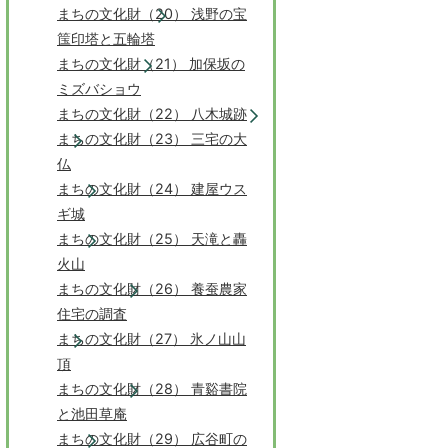
まちの文化財（20） 浅野の宝
筺印塔と五輪塔
まちの文化財（21） 加保坂の
ミズバショウ
まちの文化財（22） 八木城跡
まちの文化財（23） 三宅の大
仏
まちの文化財（24） 建屋ウス
ギ城
まちの文化財（25） 天滝と轟
火山
まちの文化財（26） 養蚕農家
住宅の調査
まちの文化財（27） 氷ノ山山
頂
まちの文化財（28） 青谿書院
と池田草庵
まちの文化財（29） 広谷町の