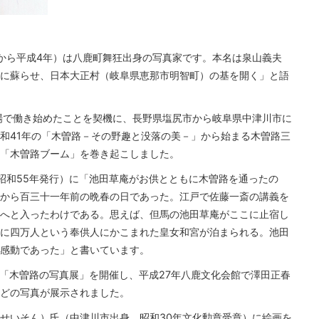
から平成4年）は八鹿町舞狂出身の写真家です。本名は泉山義夫
に蘇らせ、日本大正村（岐阜県恵那市明智町）の基を開く」と語
場で働き始めたことを契機に、長野県塩尻市から岐阜県中津川市に
和41年の「木曽路－その野趣と没落の美－」から始まる木曽路三
「木曽路ブーム」を巻き起こしました。
昭和55年発行）に「池田草庵がお供とともに木曽路を通ったの
から百三十一年前の晩春の日であった。江戸で佐藤一斎の講義を
へと入ったわけである。思えば、但馬の池田草庵がここに止宿し
に四万人という奉供人にかこまれた皇女和宮が泊まられる。池田
感動であった」と書いています。
展「木曽路の写真展」を開催し、平成27年八鹿文化会館で澤田正春
どの写真が展示されました。
せいそん）氏（中津川市出身、昭和30年文化勲章受章）に絵画を