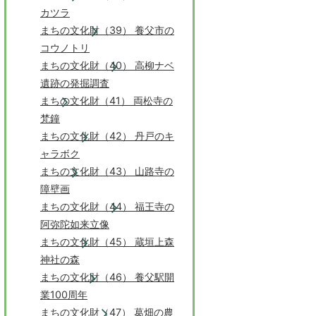
カツラ
まちの文化財（39） 養父市の
コウノトリ
まちの文化財（40） 高柳ナベ
遺跡の発掘調査
まちの文化財（41） 両松寺の
梵鐘
まちの文化財（42） 丹戸のキ
ャラボク
まちの文化財（43） 山路寺の
障壁画
まちの文化財（44） 福王寺の
阿弥陀如来立像
まちの文化財（45） 蔵垣上森
神社の森
まちの文化財（46） 養父駅開
業100周年
まちの文化財（47） 葛畑の農