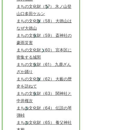
まちの文化財（57） 氷ノ山登
山口多田ケルン
まちの文化財（58） 大徳山は
なぜ大徳山
まちの文化財（59） 斎神社の
豪雨災害
まちの文化財（60） 宮本区に
密集する城郭
まちの文化財（61） 九鹿ざん
ざか踊り
まちの文化財（62） 大薮の歴
史を訪ねて
まちの文化財（63） 関神社と
中井権次
まちの文化財（64） 伝説の琴
弾峠
まちの文化財（65） 養父神社
本殿