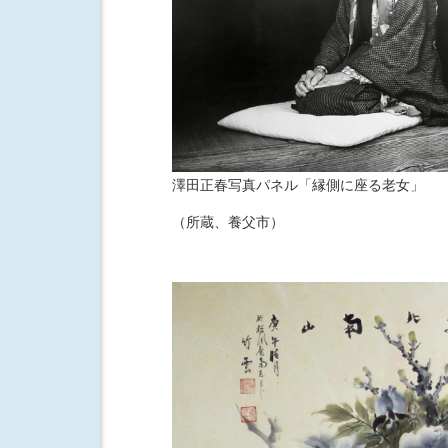
澤田正春写真パネル「縁側に座る老女」
（所蔵、養父市）