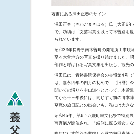
著書にある澤田正春のサイン
澤田正春（さわだまさはる）氏（大正6年
で、功績は「文芸写真を以って木曽路を世
られています。
昭和33年長野県南木曽町の発電所工事現
至る木曽地方の写真を撮り続けました。昭
部作と呼ばれる写真文集を出版し、観光の
澤田氏は、青谿書院保存会の会報第4号（
は、嘉永四年の四月の初めで、（旧暦）今
聞いての帰りを中山道へととって、木曽道
てから十三年後には、同じすぐ前の御本陣
草庵の旅日記との出会いも、私には大きな
昭和45年、第6回八鹿町民文化祭で特別
写真展が開催され、「縁側に座る老女」な
晩年には木曽路を案内した縁で前田青邨（