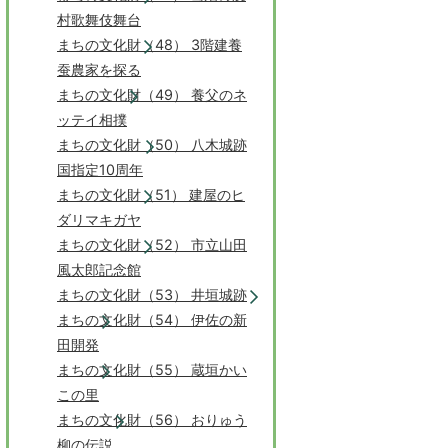
村歌舞伎舞台
まちの文化財（48） 3階建養
蚕農家を探る
まちの文化財（49） 養父のネ
ッテイ相撲
まちの文化財（50） 八木城跡
国指定10周年
まちの文化財（51） 建屋のヒ
ダリマキガヤ
まちの文化財（52） 市立山田
風太郎記念館
まちの文化財（53） 井垣城跡
まちの文化財（54） 伊佐の新
田開発
まちの文化財（55） 蔵垣かい
この里
まちの文化財（56） おりゅう
柳の伝説