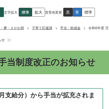
標準
拡大
黒
青
標準
文字拡大
背景色変更
も・夢・えがお部
子育て応援課
手当・助成金
令和6年度 
らせ
童手当制度改正のお知らせ
12月支給分）から手当が拡充されま