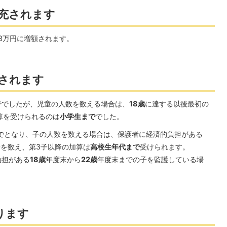
充されます
3万円に増額されます。
されます
ででしたが、児童の人数を数える場合は、
18歳
に達する以後最初の
算を受けられるのは
小学生まで
でした。
でとなり、子の人数を数える場合は、保護者に経済的負担がある
子を数え、第3子以降の加算は
高校生年代まで
受けられます。
負担がある
18歳
年度末から
22歳
年度末までの子を監護している場
ります