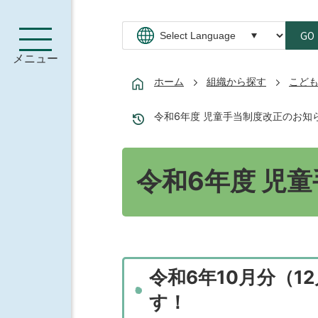
GO
メニュー
ホーム
組織から探す
こど
令和6年度 児童手当制度改正のお知
令和6年度 児
令和6年10月分（
す！