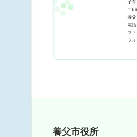
子育
〒66
養父
電話番
ファ
フォ
養父市役所