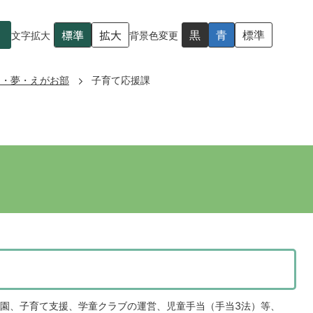
標準
拡大
黒
青
標準
文字拡大
背景色変更
も・夢・えがお部
子育て応援課
園、子育て支援、学童クラブの運営、児童手当（手当3法）等、