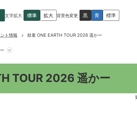
標準
拡大
黒
青
標準
文字拡大
背景色変更
ベント情報
鼓童 ONE EARTH TOUR 2026 遥かー
かー
TH TOUR 2026 遥かー