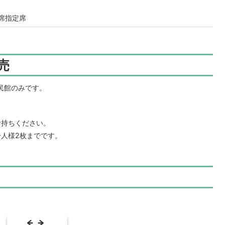
全席指定席
売
民館のみです。
お持ちください。
人様2枚までです。