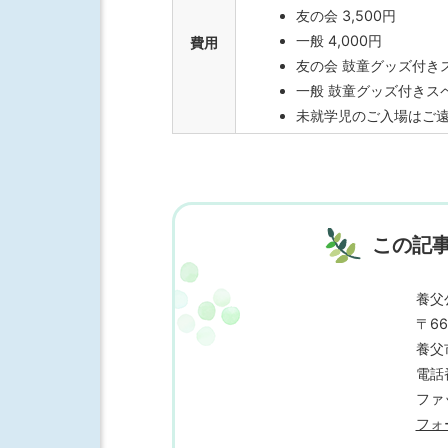
友の会 3,500円
一般 4,000円
費用
友の会 鼓童グッズ付きス
一般 鼓童グッズ付きスペ
未就学児のご入場はご
この記
養父
〒66
養父
電話番
ファッ
フォ