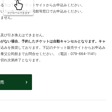
ある方は下記のチケットサイトからお申込みください。
ない方は養父市内各公民館等窓口でお申込みください。
スクロールできます
きません。
み及び引き換えはできません。
いがない場合、予約したチケットは自動キャンセルとなります。キャン
申込みを推奨しております。下記のチケット販売サイトからお申込みく
父公民館までお問合せください。（電話：079-664-1141）
り切れ次第終了となります。