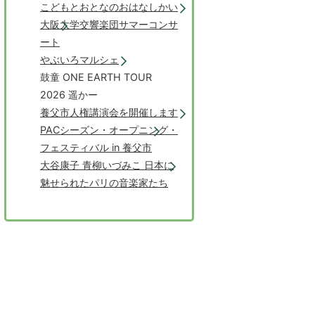
こどもとおとなのおはなしかい
大阪大学交響楽団サマーコンサ
ート
やぶいろマルシェ
鼓童 ONE EARTH TOUR
2026 遥かー
養父市人権講演会を開催します
PACシーズン・オープニング・
フェスティバル in 養父市
大谷康子 青柳いづみこ 日本に
魅せられたパリの音楽家たち