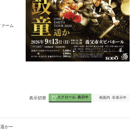
ファーム
スクロール
表示中
表
表示切替
画面内
非表示中
組
み
の
6 遥かー