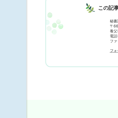
この記
秘書
〒66
養父
電話番
ファ
フォ