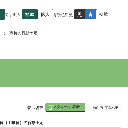
標準
拡大
黒
青
標準
文字拡大
背景色変更
屋
市長の行動予定
スクロール
表示中
画面内
非表示中
表
表示切替
組
み
8日（土曜日）の行動予定
の