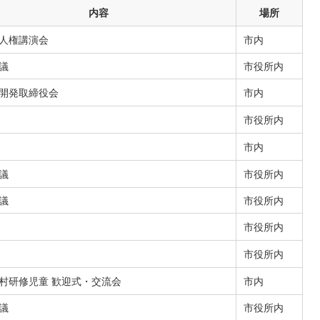
内容
場所
人権講演会
市内
議
市役所内
開発取締役会
市内
市役所内
市内
議
市役所内
議
市役所内
市役所内
市役所内
村研修児童 歓迎式・交流会
市内
議
市役所内