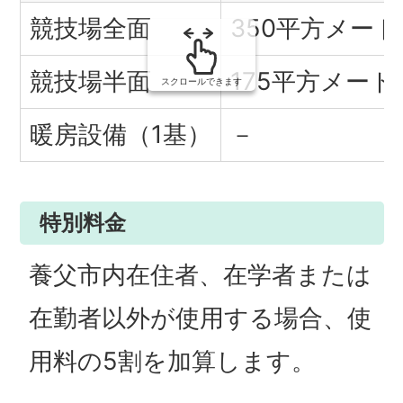
の
競技場全面
350平方メート
競技場半面
175平方メート
スクロールできます
暖房設備（1基）
－
特別料金
養父市内在住者、在学者または
在勤者以外が使用する場合、使
用料の5割を加算します。