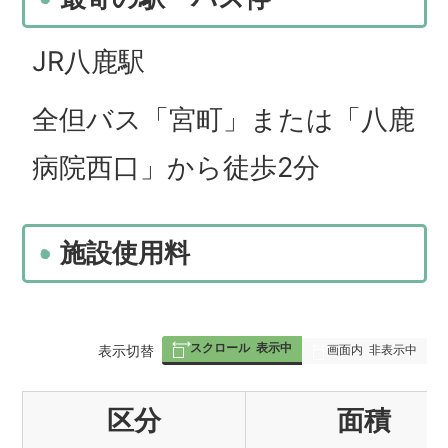
JR八鹿駅
全但バス「宮町」または「八鹿
病院西口」から徒歩2分
施設使用料
スクロール
表示中
表
表示切替
画面内
非表示中
組
区分
面積
み