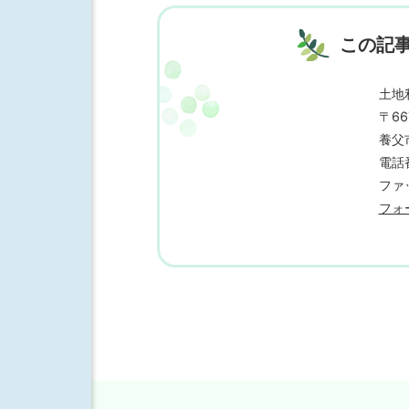
この記
土地
〒66
養父市
電話番
ファッ
フォ