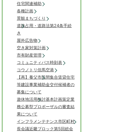
住宅関連補助
各種計画
景観まちづくり
道路占用・道路法第24条手続
き
屋外広告物
空き家対策計画
市有財産管理
コミュニティバス時刻表
コウノトリ但馬空港
【再】養父市民間集合賃貸住宅
等建設事業補助金交付候補者の
募集について
遊休地活用検討基本計画策定業
務公募型プロポーザルの審査結
果について
インフラメンテナンス市区町村
長会議近畿ブロック第5回総会