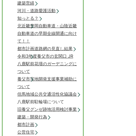
建築営繕
河川・道路愛護活動
知っとる？
北近畿豊岡自動車道・山陰近畿
自動車道の早期全線開通に向け
て！！
都市計画道路網の見直し結果
令和3年度養父市の玄関口 JR
八鹿駅前花壇のガーデニングに
ついて
養父市宅地開発支援事業補助に
ついて
但馬地域公共交通活性化協議会
八鹿駅前駐輪場について
旧養父グンゼ跡地活用検討事業
建築・開発行為
都市計画
公営住宅