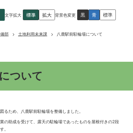
標準
拡大
黒
青
標準
文字拡大
背景色変更
整備部
土地利用未来課
八鹿駅前駐輪場について
について
図るため、八鹿駅前駐輪場を整備しました。
業の助成を受けて、露天の駐輪場であったものを屋根付きの2段
す。