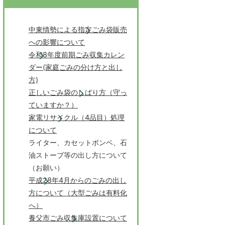
中東情勢による指定ごみ袋販売
への影響について
令和8年度前期ごみ収集カレン
ダー(家庭ごみの分け方と出し
方)
正しいごみ袋のしばり方（守っ
ていますか？）
家電リサイクル（4品目）処理
について
ライター、カセットボンベ、石
油ストーブ等の出し方について
（お願い）
平成28年4月からのごみの出し
方について（大型ごみは有料化
へ）
養父市ごみ収集庫設置について