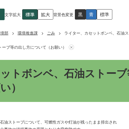
標準
拡大
黒
青
標準
文字拡大
背景色変更
環境部
環境推進課
ごみ
ライター、カセットボンベ、石油ス
トーブ等の出し方について（お願い）
セットボンベ、石油ストーブ
願い）
石油ストーブについて、可燃性ガスや灯油が残ったまま排出され