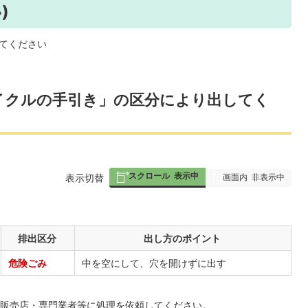
)
てください
イクルの手引き」の区分により出してく
スクロール
表示中
画面内
非表示中
表
表示切替
組
み
の
排出区分
出し方のポイント
危険ごみ
中を空にして、穴を開けずに出す
販売店・専門業者等に処理を依頼してください。