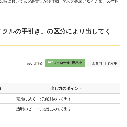
業時において点火装置等が誤作動し発火の原因となるため、必ず乾
イクルの手引き」の区分により出してく
スクロール
表示中
画面内
非表示中
表
表示切替
組
み
の
分
出し方のポイント
電池は抜く、灯油は抜いて出す
透明のビニール袋に入れて出す