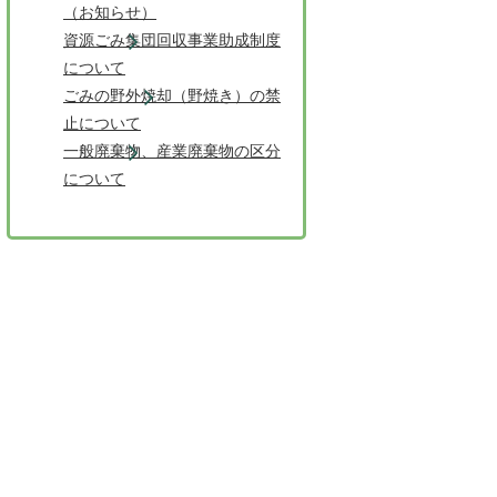
（お知らせ）
資源ごみ集団回収事業助成制度
について
ごみの野外焼却（野焼き）の禁
止について
一般廃棄物、産業廃棄物の区分
について