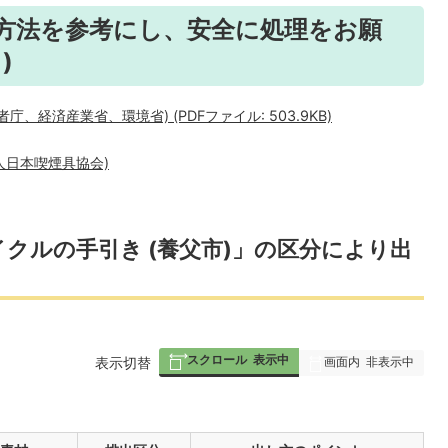
方法を参考にし、安全に処理をお願
)
、経済産業省、環境省) (PDFファイル: 503.9KB)
人日本喫煙具協会)
クルの手引き (養父市)」の区分により出
スクロール
表示中
画面内
非表示中
表
表示切替
組
み
の