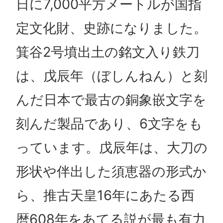
日に7,000平方メートルが国指
定文化財、史跡になりました。
箕谷2号墳出土の銘文入り鉄刀
は、戊辰年（ぼしんねん）と刻
んだ日本で最古の銅象嵌文字を
刻んだ製品であり、6文字をも
っています。戊辰年は、大刀の
形状や伴出した須恵器の形式か
ら、推古天皇16年にあたる西
暦608年をあてる説が最も有力