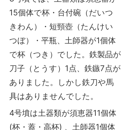
15個体で杯・台付碗（だいつ
きわん）・短頸壺（たんけい
つぼ）・平瓶、土師器が1個体
で杯（つき）でした。鉄製品が
刀子（とうす）1点、鉄鏃7点が
ありました。しかし鉄刀や馬
具はありませんでした。
4号墳は土器類が須恵器11個体
(杯・蓋・高杯) 、土師器1個体