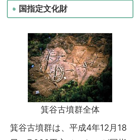
国指定文化財
箕谷古墳群全体
箕谷古墳群は、平成4年12月18