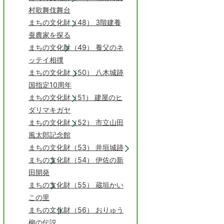
村歌舞伎舞台
まちの文化財（48） 3階建養
蚕農家を探る
まちの文化財（49） 養父のネ
ッテイ相撲
まちの文化財（50） 八木城跡
国指定10周年
まちの文化財（51） 建屋のヒ
ダリマキガヤ
まちの文化財（52） 市立山田
風太郎記念館
まちの文化財（53） 井垣城跡
まちの文化財（54） 伊佐の新
田開発
まちの文化財（55） 蔵垣かい
この里
まちの文化財（56） おりゅう
柳の伝説