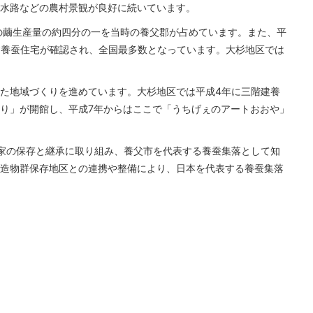
水路などの農村景観が良好に続いています。
の繭生産量の約四分の一を当時の養父郡が占めています。また、平
階建養蚕住宅が確認され、全国最多数となっています。大杉地区では
た地域づくりを進めています。大杉地区では平成4年に三階建養
り」が開館し、平成7年からはここで「うちげぇのアートおおや」
家の保存と継承に取り組み、養父市を代表する養蚕集落として知
造物群保存地区との連携や整備により、日本を代表する養蚕集落