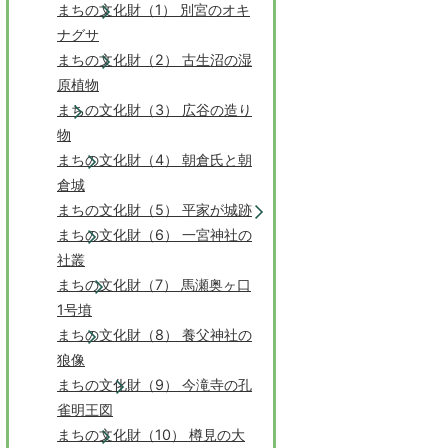
まちの文化財（1） 別宮のオキ
ナグサ
まちの文化財（2） 古生沼の湿
原植物
まちの文化財（3） 広谷の造り
物
まちの文化財（4） 朝倉氏と朝
倉城
まちの文化財（5） 平家が城跡
まちの文化財（6） 一宮神社の
社叢
まちの文化財（7） 馬瀬奥ヶ口
1号墳
まちの文化財（8） 養父神社の
狼像
まちの文化財（9） 今滝寺の孔
雀明王図
まちの文化財（10） 樽見の大