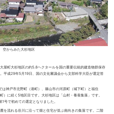
空からみた大杉地区
市大屋町大杉地区の約5.8ヘクタールを国の重要伝統的建造物群保存
。平成29年5月19日、国の文化審議会から文部科学大臣が選定答
内では神戸市北野町（港町）、篠山市の河原町（城下町）と福住
町）に続く5地区目です。大杉地区は「山村・養蚕集落」です。
第1号で初めての選定となりました。
麓を流れる谷川に沿って畑と住宅が並ぶ南向きの集落です。二階