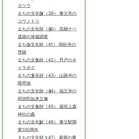
カツラ
まちの文化財（39） 養父市の
コウノトリ
まちの文化財（40） 高柳ナベ
遺跡の発掘調査
まちの文化財（41） 両松寺の
梵鐘
まちの文化財（42） 丹戸のキ
ャラボク
まちの文化財（43） 山路寺の
障壁画
まちの文化財（44） 福王寺の
阿弥陀如来立像
まちの文化財（45） 蔵垣上森
神社の森
まちの文化財（46） 養父駅開
業100周年
まちの文化財（47） 葛畑の農