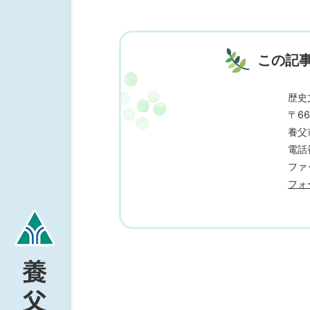
この記
歴史
〒66
養父
電話番
ファッ
フォ