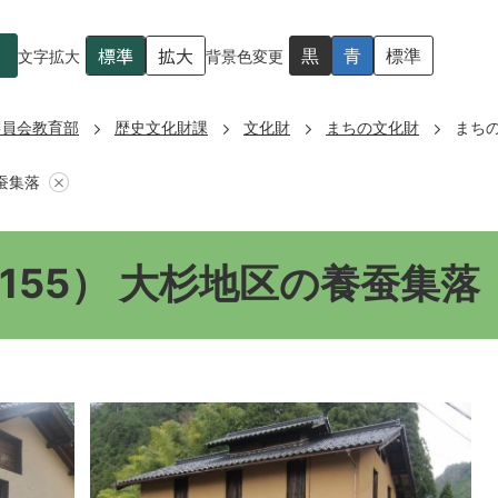
標準
拡大
黒
青
標準
文字拡大
背景色変更
委員会教育部
歴史文化財課
文化財
まちの文化財
まちの
蚕集落
155） 大杉地区の養蚕集落