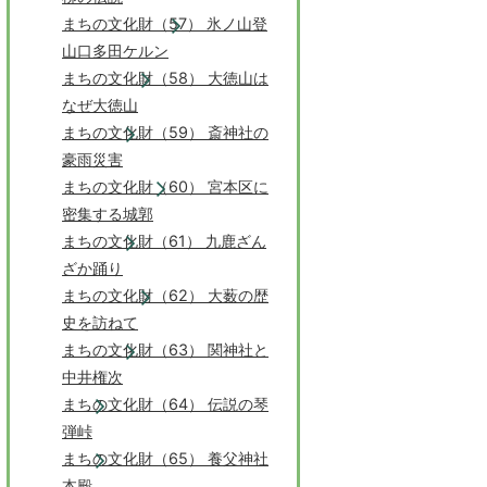
まちの文化財（57） 氷ノ山登
山口多田ケルン
まちの文化財（58） 大徳山は
なぜ大徳山
まちの文化財（59） 斎神社の
豪雨災害
まちの文化財（60） 宮本区に
密集する城郭
まちの文化財（61） 九鹿ざん
ざか踊り
まちの文化財（62） 大薮の歴
史を訪ねて
まちの文化財（63） 関神社と
中井権次
まちの文化財（64） 伝説の琴
弾峠
まちの文化財（65） 養父神社
本殿