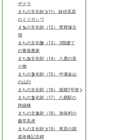
ザクラ
まちの文化財（11） 鉢伏高原
のミツガシワ
まちの文化財（12） 禁裡塚古
墳
まちの文化財（13） 3階建て
の養蚕農家
まちの文化財（14） 八鹿の造
り物
まちの文化財（15） 中瀬金山
の山臼
まちの文化財（16） 堀畑1号墳
まちの文化財（17） 八鹿駅の
跨線橋
まちの文化財（18） 加保村の
藤堂高虎
まちの文化財（19） 尾原の国
道改修記念碑