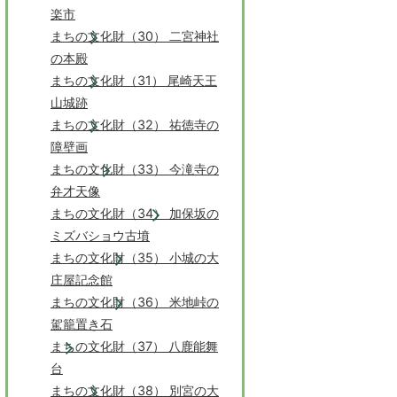
楽市
まちの文化財（30） 二宮神社
の本殿
まちの文化財（31） 尾崎天王
山城跡
まちの文化財（32） 祐徳寺の
障壁画
まちの文化財（33） 今滝寺の
弁才天像
まちの文化財（34） 加保坂の
ミズバショウ古墳
まちの文化財（35） 小城の大
庄屋記念館
まちの文化財（36） 米地峠の
駕籠置き石
まちの文化財（37） 八鹿能舞
台
まちの文化財（38） 別宮の大