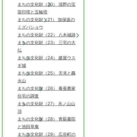
まちの文化財（20） 浅野の宝
筺印塔と五輪塔
まちの文化財（21） 加保坂の
ミズバショウ
まちの文化財（22） 八木城跡
まちの文化財（23） 三宅の大
仏
まちの文化財（24） 建屋ウス
ギ城
まちの文化財（25） 天滝と轟
火山
まちの文化財（26） 養蚕農家
住宅の調査
まちの文化財（27） 氷ノ山山
頂
まちの文化財（28） 青谿書院
と池田草庵
まちの文化財（29） 広谷町の