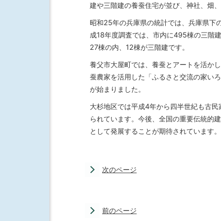
建や三階建の養蚕住宅が並び、神社、畑、
昭和25年の兵庫県の統計では、兵庫県下
成18年度調査では、市内に495棟の三
27棟の内、12棟が三階建です。
養父市大屋町では、養蚕とアートを活かし
蚕農家を活用した「ふるさと交流の家いろ
が始まりました。
大杉地区では平成4年から四半世紀も古民
られています。今後、全国の重要伝統的建
として発展することが期待されています。
次のページ
前のページ