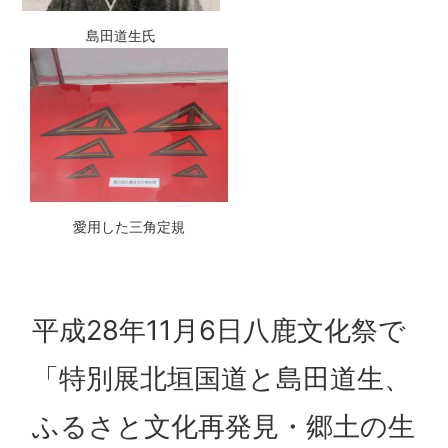
島田道生氏
愛用した三角定規
平成28年11月6日八鹿文化祭で
「特別展北垣国道と島田道生、
ふるさと文化再発見・郷土の生