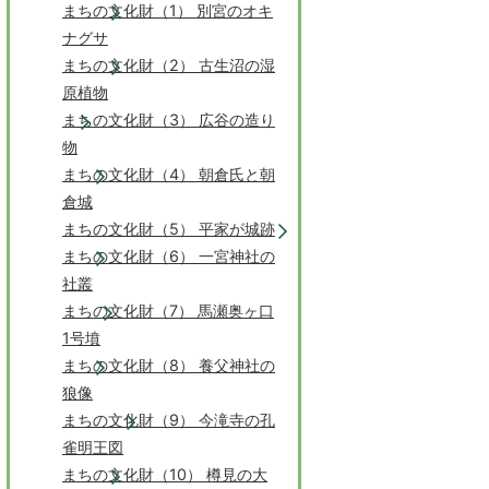
まちの文化財（1） 別宮のオキ
ナグサ
まちの文化財（2） 古生沼の湿
原植物
まちの文化財（3） 広谷の造り
物
まちの文化財（4） 朝倉氏と朝
倉城
まちの文化財（5） 平家が城跡
まちの文化財（6） 一宮神社の
社叢
まちの文化財（7） 馬瀬奥ヶ口
1号墳
まちの文化財（8） 養父神社の
狼像
まちの文化財（9） 今滝寺の孔
雀明王図
まちの文化財（10） 樽見の大