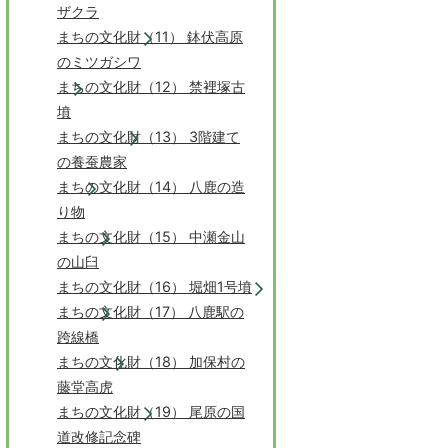
ザクラ
まちの文化財（11） 鉢伏高原
のミツガシワ
まちの文化財（12） 禁裡塚古
墳
まちの文化財（13） 3階建て
の養蚕農家
まちの文化財（14） 八鹿の造
り物
まちの文化財（15） 中瀬金山
の山臼
まちの文化財（16） 堀畑1号墳
まちの文化財（17） 八鹿駅の
跨線橋
まちの文化財（18） 加保村の
藤堂高虎
まちの文化財（19） 尾原の国
道改修記念碑