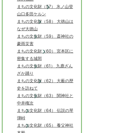
まちの文化財（57） 氷ノ山登
山口多田ケルン
まちの文化財（58） 大徳山は
なぜ大徳山
まちの文化財（59） 斎神社の
豪雨災害
まちの文化財（60） 宮本区に
密集する城郭
まちの文化財（61） 九鹿ざん
ざか踊り
まちの文化財（62） 大薮の歴
史を訪ねて
まちの文化財（63） 関神社と
中井権次
まちの文化財（64） 伝説の琴
弾峠
まちの文化財（65） 養父神社
本殿