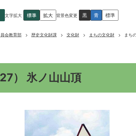
標準
拡大
黒
青
標準
文字拡大
背景色変更
委員会教育部
歴史文化財課
文化財
まちの文化財
まちの
27） 氷ノ山山頂