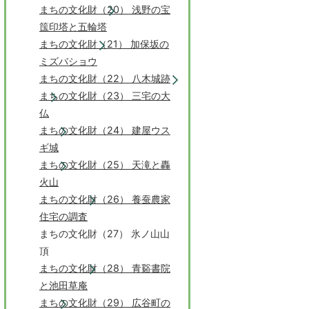
まちの文化財（20） 浅野の宝
筺印塔と五輪塔
まちの文化財（21） 加保坂の
ミズバショウ
まちの文化財（22） 八木城跡
まちの文化財（23） 三宅の大
仏
まちの文化財（24） 建屋ウス
ギ城
まちの文化財（25） 天滝と轟
火山
まちの文化財（26） 養蚕農家
住宅の調査
まちの文化財（27） 氷ノ山山
頂
まちの文化財（28） 青谿書院
と池田草庵
まちの文化財（29） 広谷町の