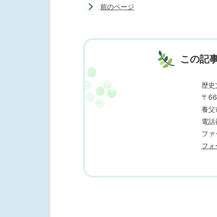
前のページ
この記
歴史
〒66
養父
電話番
ファッ
フォ