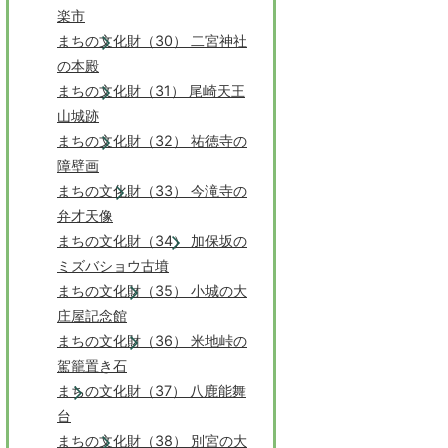
楽市
まちの文化財（30） 二宮神社
の本殿
まちの文化財（31） 尾崎天王
山城跡
まちの文化財（32） 祐徳寺の
障壁画
まちの文化財（33） 今滝寺の
弁才天像
まちの文化財（34） 加保坂の
ミズバショウ古墳
まちの文化財（35） 小城の大
庄屋記念館
まちの文化財（36） 米地峠の
駕籠置き石
まちの文化財（37） 八鹿能舞
台
まちの文化財（38） 別宮の大