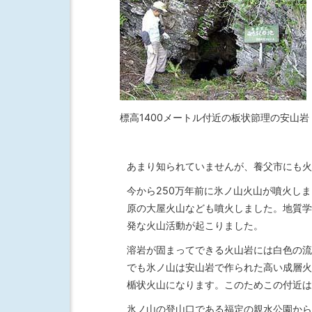
標高1400メートル付近の板状節理の安山岩
あまり知られていませんが、養父市にも火
今から250万年前に氷ノ山火山が噴火し
原の大屋火山なども噴火しました。地質学
発な火山活動が起こりました。
溶岩が固まってできる火山岩には白色の流
でも氷ノ山は安山岩で作られた高い成層火
楯状火山になります。このためこの付近は
氷ノ山の登山口である福定の親水公園から