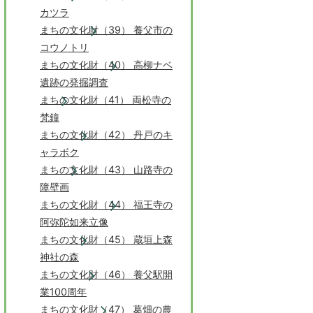
カツラ
まちの文化財（39） 養父市の
コウノトリ
まちの文化財（40） 高柳ナベ
遺跡の発掘調査
まちの文化財（41） 両松寺の
梵鐘
まちの文化財（42） 丹戸のキ
ャラボク
まちの文化財（43） 山路寺の
障壁画
まちの文化財（44） 福王寺の
阿弥陀如来立像
まちの文化財（45） 蔵垣上森
神社の森
まちの文化財（46） 養父駅開
業100周年
まちの文化財（47） 葛畑の農