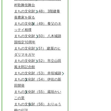
村歌舞伎舞台
まちの文化財（48） 3階建養
蚕農家を探る
まちの文化財（49） 養父のネ
ッテイ相撲
まちの文化財（50） 八木城跡
国指定10周年
まちの文化財（51） 建屋のヒ
ダリマキガヤ
まちの文化財（52） 市立山田
風太郎記念館
まちの文化財（53） 井垣城跡
まちの文化財（54） 伊佐の新
田開発
まちの文化財（55） 蔵垣かい
この里
まちの文化財（56） おりゅう
柳の伝説