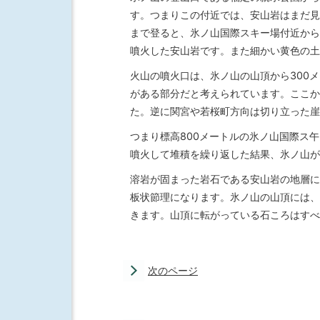
す。つまりこの付近では、安山岩はまだ見
まで登ると、氷ノ山国際スキー場付近から
噴火した安山岩です。また細かい黄色の土
火山の噴火口は、氷ノ山の山頂から300
がある部分だと考えられています。ここか
た。逆に関宮や若桜町方向は切り立った崖
つまり標高800メートルの氷ノ山国際ス午
噴火して堆積を繰り返した結果、氷ノ山が
溶岩が固まった岩石である安山岩の地層に
板状節理になります。氷ノ山の山頂には、
きます。山頂に転がっている石ころはすべ
次のページ