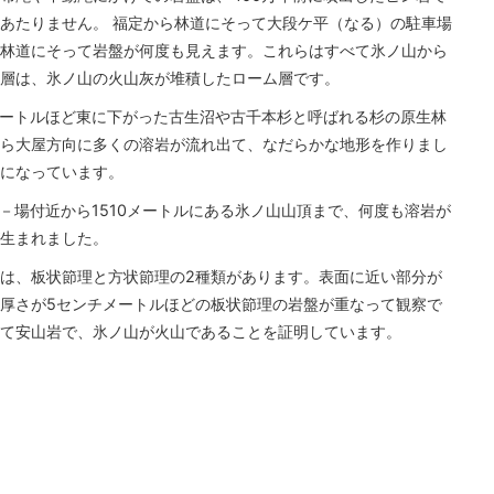
あたりません。 福定から林道にそって大段ケ平（なる）の駐車場
林道にそって岩盤が何度も見えます。これらはすべて氷ノ山から
層は、氷ノ山の火山灰が堆積したローム層です。
メートルほど東に下がった古生沼や古千本杉と呼ばれる杉の原生林
ら大屋方向に多くの溶岩が流れ出て、なだらかな地形を作りまし
になっています。
－場付近から1510メートルにある氷ノ山山頂まで、何度も溶岩が
生まれました。
は、板状節理と方状節理の2種類があります。表面に近い部分が
厚さが5センチメートルほどの板状節理の岩盤が重なって観察で
て安山岩で、氷ノ山が火山であることを証明しています。