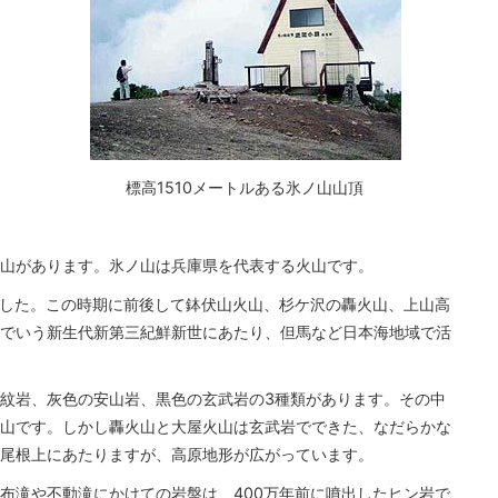
標高1510メートルある氷ノ山山頂
山があります。氷ノ山は兵庫県を代表する火山です。
ました。この時期に前後して鉢伏山火山、杉ケ沢の轟火山、上山高
でいう新生代新第三紀鮮新世にあたり、但馬など日本海地域で活
紋岩、灰色の安山岩、黒色の玄武岩の3種類があります。その中
山です。しかし轟火山と大屋火山は玄武岩でできた、なだらかな
尾根上にあたりますが、高原地形が広がっています。
布滝や不動滝にかけての岩盤は、400万年前に噴出したヒン岩で