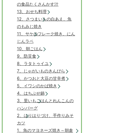
の食品たくさんかす汁
13、おせち料理
12、さつまいもの白あえ、魚
のもみじ焼き
11、サケのフレーク焼き、にん
じんラペ
10、朝ごはん
9、防災食
8、ラタトゥイユ
7、じゃがいものきんぴら
6、かつおと大豆の甘辛煮
5、イワシのかば焼き
4、はちぶせ鍋
3、里いもごはんとれんこんの
ハンバーグ
2、はりはりづけ、手作りみそ
カツ
1、魚のマヨネーズ焼き～朝倉