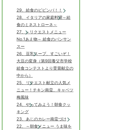
29、給食のビビンバ！！
28、イタリアの家庭料理～給
食のミネストローネ～
27、～リクエストメニュー
No.1あえ物～ 給食のバンサン
スー
26、豆乳スープ、すごいぞ！
大豆の変身（第9回養父市学校
給食コンテストより受賞献立の
中から）
25、リクエスト献立の人気メ
ニュー！チキン南蛮、キャベツ
梅風味
24、やってみよう！朝食クッ
キング
23、あじのカレー南蛮づけ
22、～朝食メニュー うま味を