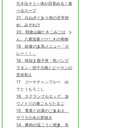
引き出そう～体が目覚める！食
べるスープ
21、白ねぎととり肉の甘辛炒
め、みぞれ汁
20、朝倉山椒たきこみごは
ん、八鹿浅黄とひじきの煮物
19、給食の人気メニュー「カ
レー！！」
18、時短！親子丼・乾パング
ラタン・切干大根とピーマンの
昆布和え
17、ゴーヤチャンプルー、ゆ
でとうもろこし
16、スクランブルエッグ、コ
ウノトリの巣ごもりたまご
15、青菜と白菜のごまあえ、
サワラの木の芽焼き
14、豚肉の塩こうじ焼き、冬