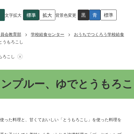
標準
拡大
黒
青
標準
文字拡大
背景色変更
委員会教育部
学校給食センター
おうちでつくろう学校給食
とうもろこし
もろこし
ャンプルー、ゆでとうもろこ
使った料理と、甘くておいしい「とうもろこし」を使った料理を