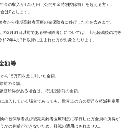
的年金の収入が125万円（公的年金特別控除前）を超える方）。
場合は0とします。
険者から後期高齢者医療の被保険者に移行した方を含みます。
初の3月31日以前である被保険者）については、上記軽減後の均等
令和2年4月2日以降に生まれた方が対象となります。
金額等
得から15万円を差し引いた金額。
除前の金額。
譲渡所得がある場合は、特別控除前の金額。
に加入している場合であっても、世帯主の方の所得を軽減判定用
険の被保険者及び後期高齢者医療制度に移行した方全員の所得が
うかの判断ができないため、軽減の適用はされません。