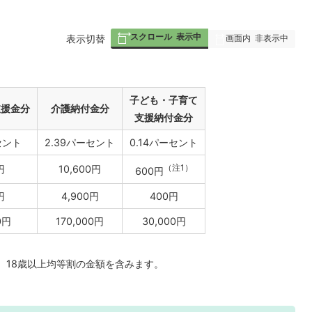
スクロール
表示中
画面内
非表示中
表
表示切替
組
み
の
子ども・子育て
支援金分
介護納付金分
支援納付金分
セント
2.39パーセント
0.14パーセント
（注1）
円
10,600円
600円
円
4,900円
400円
0円
170,000円
30,000円
、18歳以上均等割の金額を含みます。