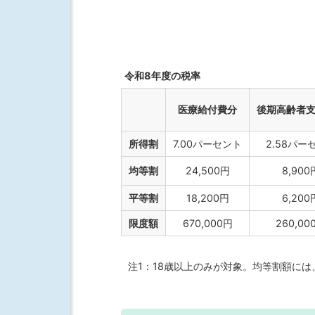
令和8年度の税率
医療給付費分
後期高齢者
所得割
7.00パーセント
2.58パー
均等割
24,500円
8,900
平等割
18,200円
6,200
限度額
670,000円
260,00
注1：18歳以上のみが対象。均等割額には