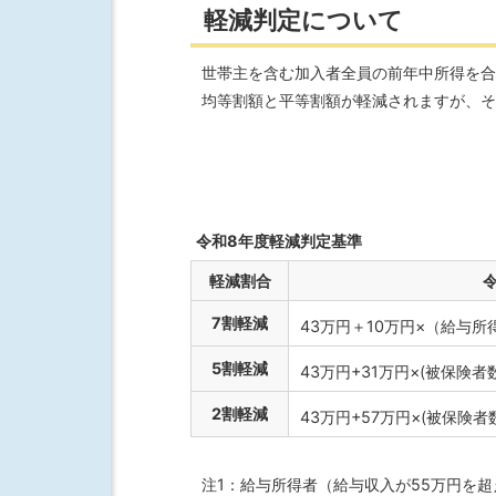
軽減判定について
世帯主を含む加入者全員の前年中所得を合
均等割額と平等割額が軽減されますが、そ
令和8年度軽減判定基準
軽減割合
7割軽減
43万円＋10万円×（給与所
5割軽減
43万円+31万円×(被保険者
2割軽減
43万円+57万円×(被保険者
注1：給与所得者（給与収入が55万円を