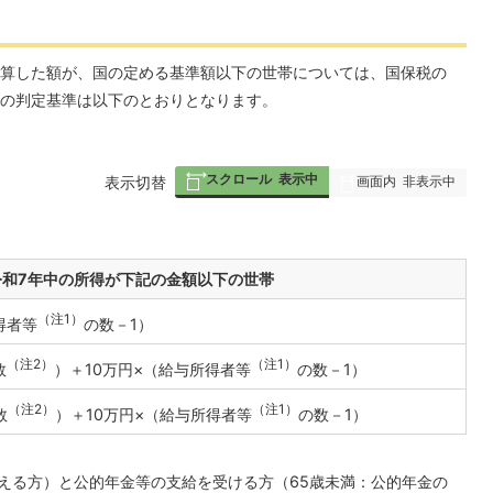
算した額が、国の定める基準額以下の世帯については、国保税の
の判定基準は以下のとおりとなります。
スクロール
表示中
画面内
非表示中
表
表示切替
組
み
の
令和7年中の所得が下記の金額以下の世帯
（注1）
得者等
の数－1）
（注2）
（注1）
数
）＋10万円×（給与所得者等
の数－1）
（注2）
（注1）
数
）＋10万円×（給与所得者等
の数－1）
超える方）と公的年金等の支給を受ける方（65歳未満：公的年金の