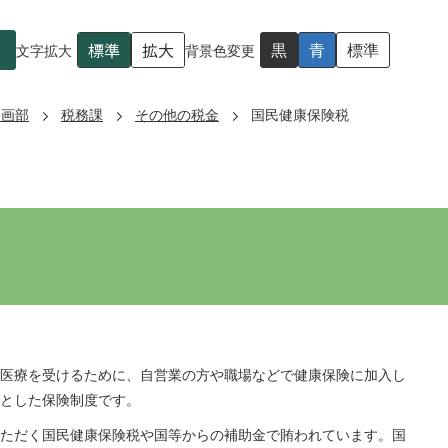
標準
拡大
黒
青
標準
文字拡大
背景色変更
企画部
税務課
その他の税金
国民健康保険税
医療を受けるために、自営業の方や職場などで健康保険に加入し
とした保険制度です。
ただく国民健康保険税や国等からの補助金で賄われています。国