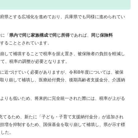
府県とする広域化を進めており、兵庫県でも同様に進められてい
でに「
県内で同じ家族構成で同じ所得
であれば、
同じ保険料
することとされています。
崩して補填することで税率を据え置き、被保険者の負担を軽減し
けて、税率の調整が必要となります。
に近づけていく必要がありますが、令和8年度については、被保
取り崩して補填し、医療給付費分、後期高齢者支援金分、介護納
よりも低いため、将来的に完全統一された際には、税率が上がる
充てるため、新たに「子ども・子育て支援納付金分」が追加され
担増を抑制するため、国保基金を取り崩して補填し、県が示す標
ました。