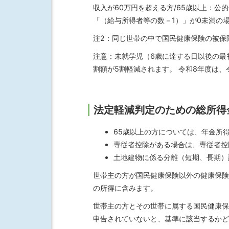
収入が60万円を超える方/65歳以上：公
「（給与所得者等の数－1）」が0未満の
注2：同じ世帯の中で国民健康保険の被保
注意：未就学児（6歳に達する日以後の最
割額が5割軽減されます。 令和8年度は、
法定軽減判定のための総所得
65歳以上の方については、年金所
専従者控除がある場合は、専従者控
土地建物に係る分離（短期、長期）
世帯主の方が国民健康保険以外の健康保険
の所得に含みます。
世帯主の方とその世帯に属する国民健康保
申告されていないと、基準に該当するかど