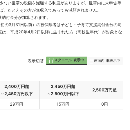
少ない世帯の税額を減額する制度がありますが、世帯内に未申告等
ば、たとえその方が無収入であっても減額されません。
介護納付金分が加算されます。
最初の3月31日以前）の被保険者は子ども・子育て支援納付金分の均
度は、平成20年4月2日以降に生まれた方（高校生年代）が対象とな
スクロール
表示中
画面内
非表示中
表
表示切替
組
み
の
2,400万円超
2,450万円超
2,500万円超
～2,450万円以下
～2,500万円以下
29万円
15万円
0円