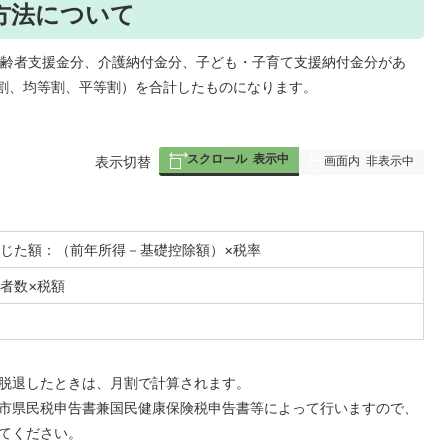
方法について
齢者支援金分、介護納付金分、子ども・子育て支援納付金分があ
割、均等割、平等割）を合計したものになります。
スクロール
表示中
画面内
非表示中
表
表示切替
組
み
の
じた額：（前年所得－基礎控除額）×税率
者数×税額
脱退したときは、月割で計算されます。
市県民税申告書兼国民健康保険税申告書等によって行いますので、
てください。