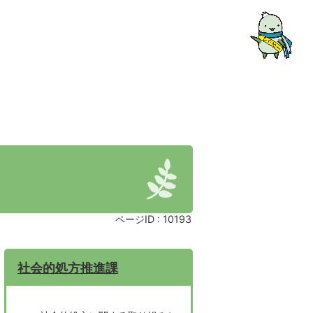
ページID :
10193
社会的処方推進課