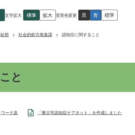
標準
拡大
黒
青
標準
文字拡大
背景色変更
福祉部
社会的処方推進課
認知症に関すること
こと
トワーク及
「養父市認知症ケアネット」を作成しました