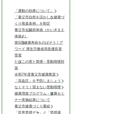
「運動の効果について」
「養父市自然を活かした健康づ
くり推進条例」を制定
養父市会議前体操（かいぎまえ
体操♪）
第5回健康寿命をのばそう！ア
ワード 厚生労働省局長優良賞
受賞
たばこの害と禁煙・受動喫煙対
策
令和7年度養父市健康教室
「高血圧」を予防しましょう
なくそう！望まない受動喫煙
健康増進プログラム・健康セミ
ナー実施結果について
養父市健康づくり番組
「世界禁煙デー」と「禁煙週