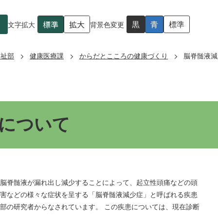
標準
拡大
黒
青
標準
文字拡大
背景色変更
福祉部
健康医療課
からだとこころの健康づくり
脳脊髄液減
について
脳脊髄液が漏れ出し減少することによって、起立性頭痛などの頭
害などの様々な症状を呈する「脳脊髄液減少症」と呼ばれる疾患
部の研究者からなされています。 この疾患については、現在診断