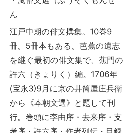
・風俗文選（ふうぞくもんぜ
ん
江戸中期の俳文撰集。10巻9
冊。5冊本もある。芭蕉の遺志
を継ぐ最初の俳文集で、蕉門の
許六（きょりく）編。1706年
(宝永3)9月に京の井筒屋庄兵衛
から《本朝文選》と題して刊
行。巻頭に李由序・去来序・支
考序・許六序・作者列伝・目録