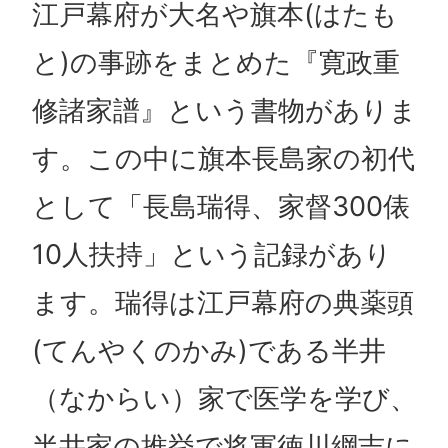
江戸幕府が大名や旗本(はたも
と)の事跡をまとめた『寛政重
修諸家譜』という書物がありま
す。この中に旗本長島家の初代
として「長島瑞得、家督300俵
10人扶持」という記録があり
ます。瑞得は江戸幕府の典薬頭
(てんやくのかみ)である半井
（なからい）家で医学を学び、
半井家の推挙で将軍徳川綱吉に