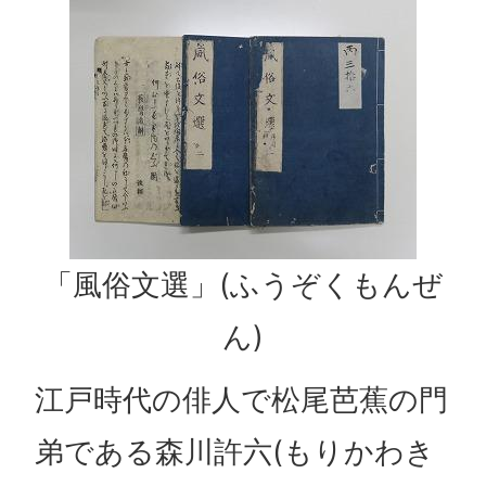
「風俗文選」(ふうぞくもんぜ
ん)
江戸時代の俳人で松尾芭蕉の門
弟である森川許六(もりかわき