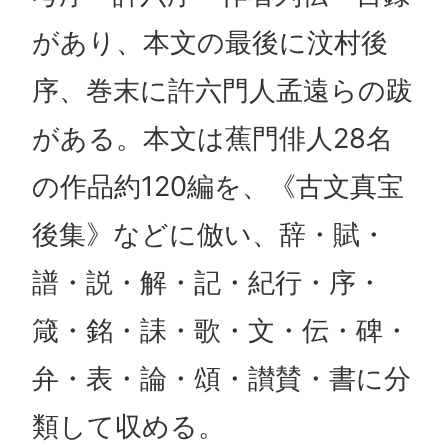
があり、本文の最後に汶村後
序、巻末に許六門人孟遠らの跋
がある。本文は蕉門俳人28名
の作品約120編を、《古文真宝
後集》などに倣い、辞・賦・
譜・説・解・記・紀行・序・
箴・銘・誄・歌・文・伝・碑・
弁・表・論・頌・讃賛・書に分
類して収める。