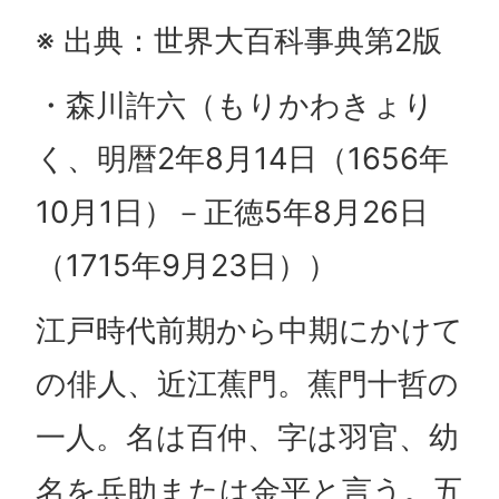
※ 出典：世界大百科事典第2版
・森川許六（もりかわきょり
く、明暦2年8月14日（1656年
10月1日）－正徳5年8月26日
（1715年9月23日））
江戸時代前期から中期にかけて
の俳人、近江蕉門。蕉門十哲の
一人。名は百仲、字は羽官、幼
名を兵助または金平と言う。五