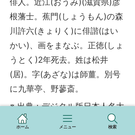
俳人。近江(おうみ)(滋賀県)彦
根藩士。蕉門(しょうもん)の森
川許六(きょりく)に俳諧(はい
かい)、画をまなぶ。正徳(しょ
うとく)2年死去。姓は松井
(居)。字(あざな)は師薑。別号
に九華亭、野蓼斎。
※ 出典：デジタル版日本人名大
辞典＋Plusの解説
ホーム
メニュー
検索