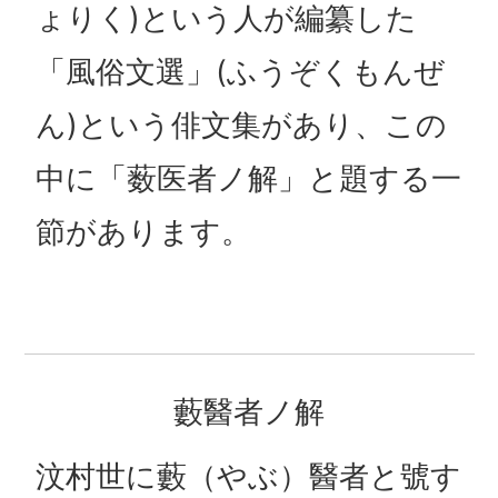
ょりく)という人が編纂した
「風俗文選」(ふうぞくもんぜ
ん)という俳文集があり、この
中に「薮医者ノ解」と題する一
節があります。
藪醫者ノ解
汶村世に藪（やぶ）醫者と號す