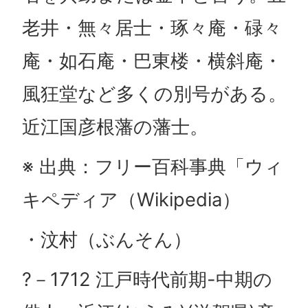
老井・無々居士・琢々庵・碌々
庵・如石庵・巴東楼・横斜庵・
風狂堂など多くの別号がある。
近江国彦根藩の藩士。
※ 出典：フリー百科事典「ウィ
キペディア（Wikipedia）
・汶村（ぶんそん）
?－1712 江戸時代前期-中期の