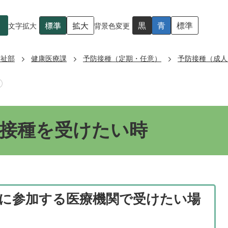
標準
拡大
黒
青
標準
文字拡大
背景色変更
福祉部
健康医療課
予防接種（定期・任意）
予防接種（成人
接種を受けたい時
に参加する医療機関で受けたい場