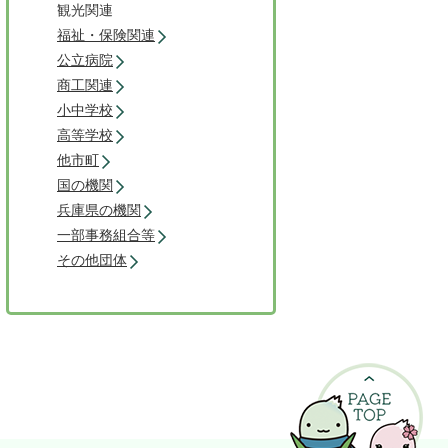
観光関連
福祉・保険関連
公立病院
商工関連
小中学校
高等学校
他市町
国の機関
兵庫県の機関
一部事務組合等
その他団体