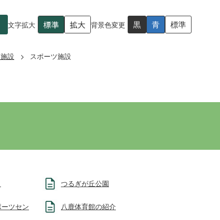
標準
拡大
黒
青
標準
文字拡大
背景色変更
共施設
スポーツ施設
）
つるぎが丘公園
ポーツセン
八鹿体育館の紹介