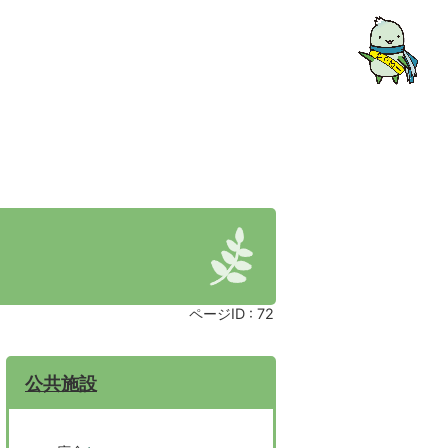
ページID :
72
公共施設