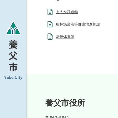
ようか武道館
農林漁業者等健康増進施設
葛畑体育館
養父市役所
〒667-8651