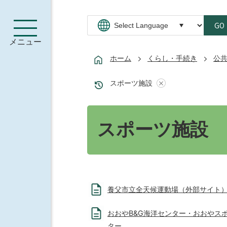
GO
メニュー
ホーム
くらし・手続き
公
スポーツ施設
スポーツ施設
養父市立全天候運動場（外部サイト
おおやB&G海洋センター・おおやス
ター