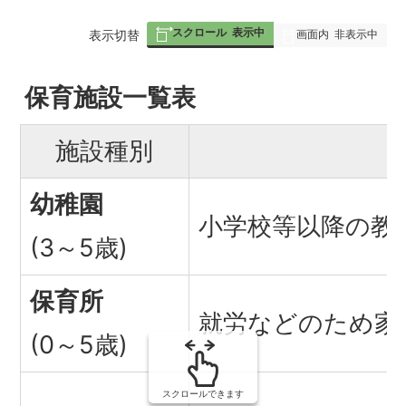
スクロール
表示中
表
表示切替
画面内
非表示中
組
保育施設一覧表
み
施設種別
の
幼稚園
小学校等以降の教
(3～5歳)
保育所
就労などのため家
(0～5歳)
スクロールできます