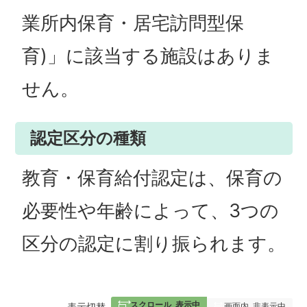
業所内保育・居宅訪問型保
育)」に該当する施設はありま
せん。
認定区分の種類
教育・保育給付認定は、保育の
必要性や年齢によって、3つの
区分の認定に割り振られます。
スクロール
表示中
表
表示切替
画面内
非表示中