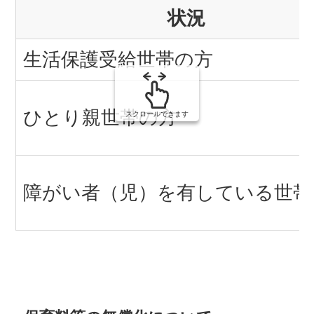
の
状況
生活保護受給世帯の方
ひとり親世帯の方
スクロールできます
障がい者（児）を有している世帯