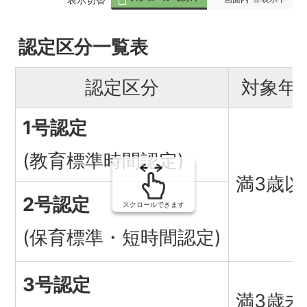
組
認定区分一覧表
み
の
認定区分
対象年
1号認定
(教育標準時間認定)
満3歳以
2号認定
スクロールできます
(保育標準・短時間認定)
3号認定
満3歳未