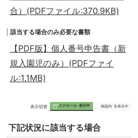
合）(PDFファイル:370.9KB)
該当する場合のみ必要な書類
【PDF版】個人番号申告書（新
規入園児のみ）(PDFファイ
ル:1.1MB)
スクロール
表示中
表
表示切替
画面内
非表示中
組
下記状況に該当する場合
み