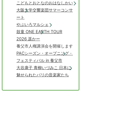
こどもとおとなのおはなしかい
大阪大学交響楽団サマーコンサ
ート
やぶいろマルシェ
鼓童 ONE EARTH TOUR
2026 遥かー
養父市人権講演会を開催します
PACシーズン・オープニング・
フェスティバル in 養父市
大谷康子 青柳いづみこ 日本に
魅せられたパリの音楽家たち