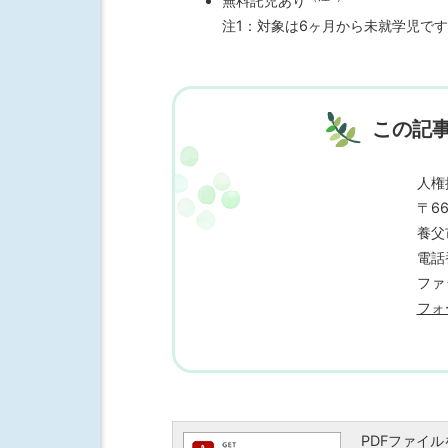
無料託児あり
注1：対象は6ヶ月から未就学児です
この記
人権
〒66
養父
電話番
ファ
フォ
PDFファイルを