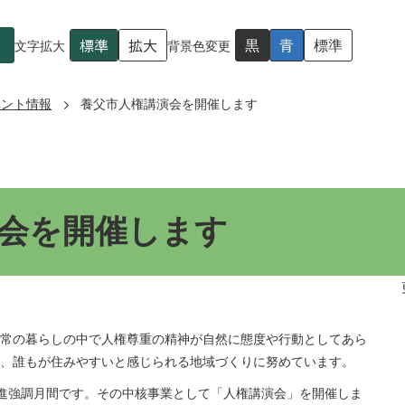
標準
拡大
黒
青
標準
文字拡大
背景色変更
ベント情報
養父市人権講演会を開催します
会を開催します
常の暮らしの中で人権尊重の精神が自然に態度や行動としてあら
、誰もが住みやすいと感じられる地域づくりに努めています。
進強調月間です。その中核事業として「人権講演会」を開催しま