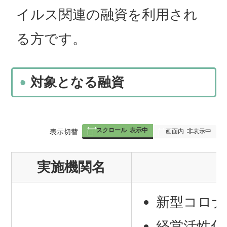
イルス関連の融資を利用され
る方です。
対象となる融資
スクロール
表示中
表
表示切替
画面内
非表示中
組
実施機関名
み
の
新型コロナ
経営活性化