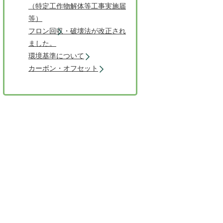
（特定工作物解体等工事実施届
等）
フロン回収・破壊法が改正され
ました。
環境基準について
カーボン・オフセット