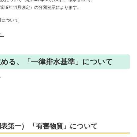
成19年11月改定）の分類例示によります。
設について
定）
定める、「一律排水基準」について
す。
表第一） 「有害物質」について