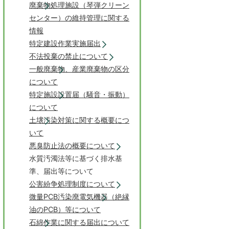
廃棄物処理施設（琴弾クリーン
センター）の維持管理に関する
情報
特定建設作業実施届出
不法投棄の禁止について
一般廃棄物、産業廃棄物の区分
について
特定施設設置届（騒音・振動）
について
土壌汚染対策に関する概要につ
いて
悪臭防止法の概要について
水質汚濁法等に基づく排水基
準、届出等について
公害紛争処理制度について
微量PCB汚染廃電気機器（絶縁
油のPCB）等について
石綿作業に関する届出について