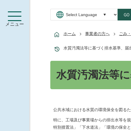
GO
メニュー
ホーム
事業者の方へ
ごみ
水質汚濁法等に基づく排水基準、届
水質汚濁法等に
公共水域における水質の環境保全を図るた
特に、工場及び事業場からの排出水等を規
特別措置法」「下水道法」「環境の保全と