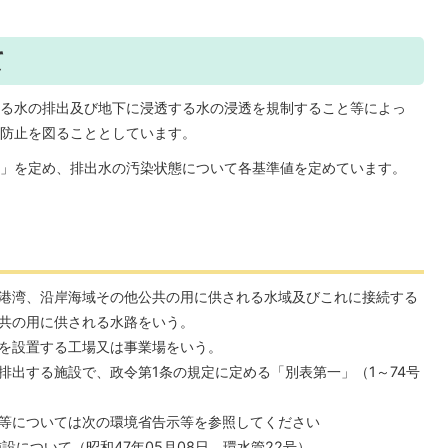
て
る水の排出及び地下に浸透する水の浸透を規制すること等によっ
防止を図ることとしています。
」を定め、排出水の汚染状態について各基準値を定めています。
港湾、沿岸海域その他公共の用に供される水域及びこれに接続する
共の用に供される水路をいう。
を設置する工場又は事業場をいう。
排出する施設で、政令第1条の規定に定める「別表第一」（1～74号
等については次の環境省告示等を参照してください
設について（昭和47年05月08日、環水管22号）