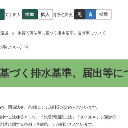
標準
拡大
黒
青
標準
文字拡大
背景色変更
・環境
水質汚濁法等に基づく排水基準、届出等について
出等について
基づく排水基準、届出等に
め、関係法令、条例により規制等が定められています。
制する法律等として、「水質汚濁防止法」「ダイオキシン類対策
創造に関する条例（兵庫県）」が制定されています。