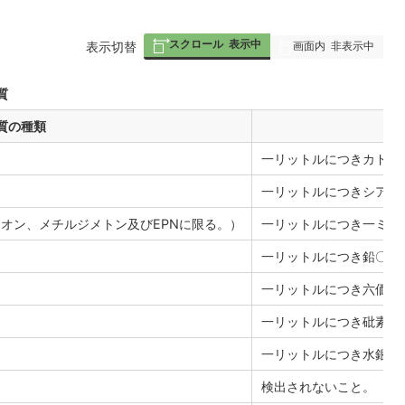
スクロール
表示中
画面内
非表示中
表
表示切替
組
み
質
の
質の種類
一リットルにつきカドミ
一リットルにつきシアン
オン、メチルジメトン及びEPNに限る。）
一リットルにつき一ミリ
一リットルにつき鉛〇・
一リットルにつき六価ク
一リットルにつき砒素〇
物
一リットルにつき水銀〇
検出されないこと。