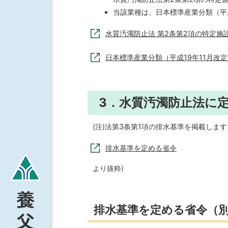
当該業種は、日本標準産業分類（平
水質汚濁防止法 第2条第2項の特定施
日本標準産業分類（平成19年11月改
3．水質汚濁防止法に
(注)法第3条第1項の排水基準を掲載しま
排水基準を定める省令
より抜粋)
排水基準を定める省令（別