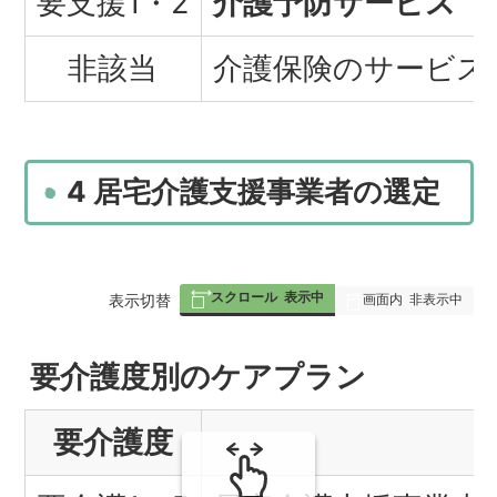
要支援1・2
介護予防サービス
（
非該当
介護保険のサービス
4 居宅介護支援事業者の選定
スクロール
表示中
表
表示切替
画面内
非表示中
組
要介護度別のケアプラン
み
要介護度
の