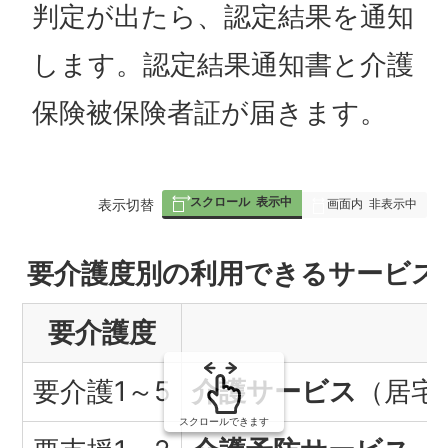
判定が出たら、認定結果を通知
します。認定結果通知書と介護
保険被保険者証が届きます。
スクロール
表示中
表
表示切替
画面内
非表示中
組
要介護度別の利用できるサービス
み
要介護度
の
要介護1～5
介護サービス
（居宅
スクロールできます