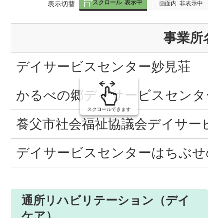
スクロール
表示中
表
表示切替
画面内
非表示中
組
事業所名
み
の
デイサービスセンター妙見荘
かるべの郷デイサービスセンタ
スクロールできます
養父市社会福祉協議会デイサービ
デイサービスセンターはちぶせ
通所リハビリテーション（デイ
ケア）