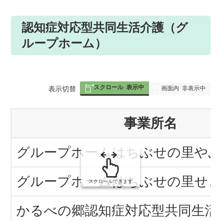
認知症対応型共同生活介護（グ
ループホーム）
スクロール
表示中
表
表示切替
画面内
非表示中
組
事業所名
み
の
グループホームはちぶせの里や
グループホームはちぶせの里せ
スクロールできます
かるべの郷認知症対応型共同生活