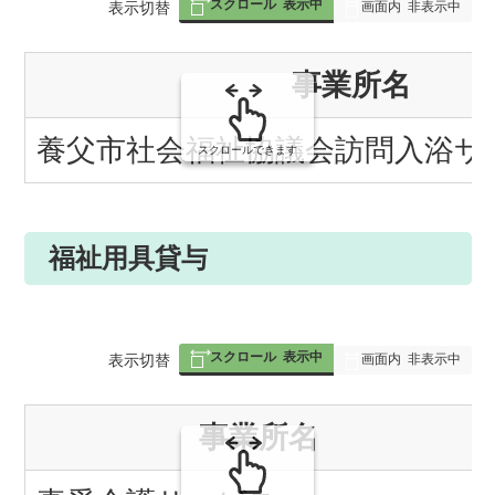
スクロール
表示中
表
表示切替
画面内
非表示中
組
事業所名
み
の
養父市社会福祉協議会訪問入浴サ
スクロールできます
福祉用具貸与
スクロール
表示中
表
表示切替
画面内
非表示中
組
事業所名
み
の