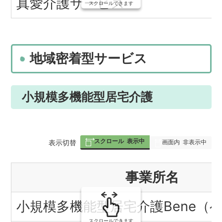
真愛介護サービス
スクロールできます
地域密着型サービス
小規模多機能型居宅介護
スクロール
表示中
表
表示切替
画面内
非表示中
組
事業所名
み
の
小規模多機能型居宅介護Bene（
スクロールできます