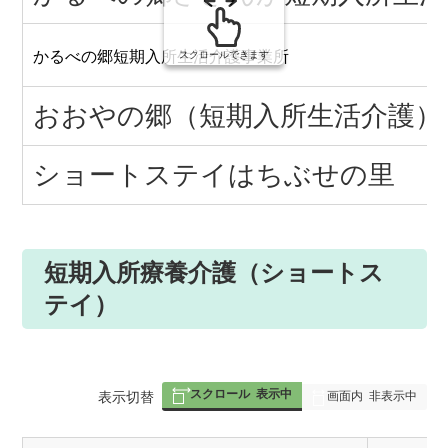
かるべの郷短期入所生活介護事業所
スクロールできます
おおやの郷（短期入所生活介護）
ショートステイはちぶせの里
短期入所療養介護（ショートス
テイ）
スクロール
表示中
表
表示切替
画面内
非表示中
組