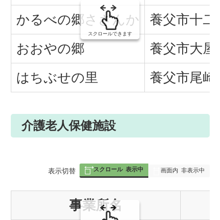
かるべの郷さざんか
養父市十二所
スクロールできます
おおやの郷
養父市大屋
はちぶせの里
養父市尾崎1
介護老人保健施設
スクロール
表示中
表
表示切替
画面内
非表示中
組
事業所名
み