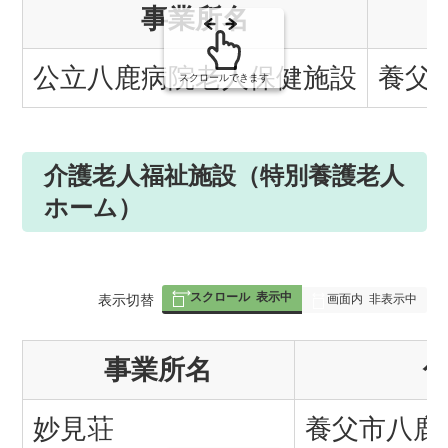
事業所名
み
の
公立八鹿病院老人保健施設
養父
スクロールできます
介護老人福祉施設（特別養護老人
ホーム）
スクロール
表示中
表
表示切替
画面内
非表示中
組
事業所名
み
の
妙見荘
養父市八鹿町