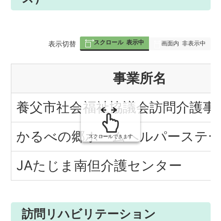
スクロール
表示中
表
表示切替
画面内
非表示中
組
事業所名
み
の
養父市社会福祉協議会訪問介護事
かるべの郷ホームヘルパーステ
スクロールできます
JAたじま南但介護センター
訪問リハビリテーション