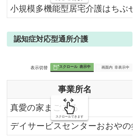
小規模多機能型居宅介護はちぶせ
認知症対応型通所介護
スクロール
表示中
表
表示切替
画面内
非表示中
組
事業所名
み
の
真愛の家まごころ
スクロールできます
デイサービスセンターおおやの