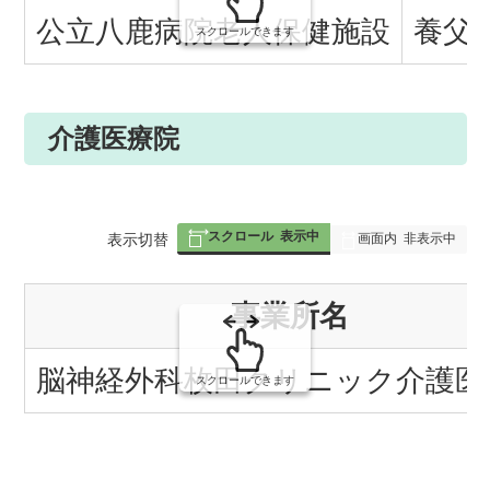
の
公立八鹿病院老人保健施設
養父
スクロールできます
介護医療院
スクロール
表示中
表
表示切替
画面内
非表示中
組
事業所名
み
の
脳神経外科枚田クリニック介護医
スクロールできます