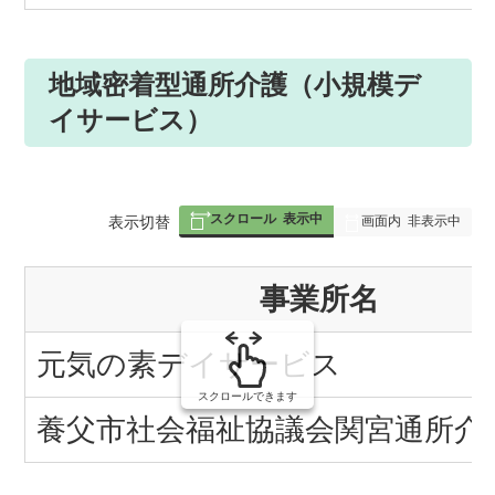
地域密着型通所介護（小規模デ
イサービス）
スクロール
表示中
表
表示切替
画面内
非表示中
組
事業所名
み
の
元気の素デイサービス
スクロールできます
養父市社会福祉協議会関宮通所介