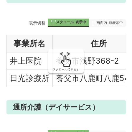
スクロール
表示中
表
表示切替
画面内
非表示中
組
事業所名
住所
み
の
井上医院
養父市浅野368-2
スクロールできます
日光診療所
養父市八鹿町八鹿540
通所介護（デイサービス）