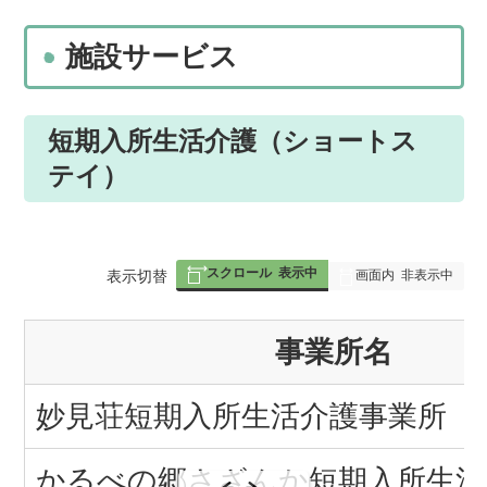
施設サービス
短期入所生活介護（ショートス
テイ）
スクロール
表示中
表
表示切替
画面内
非表示中
組
事業所名
み
の
妙見荘短期入所生活介護事業所
かるべの郷さざんか短期入所生活