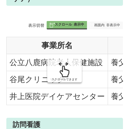
スクロール
表示中
表
表示切替
画面内
非表示中
組
事業所名
み
の
公立八鹿病院老人保健施設
養父
谷尾クリニック
養父
スクロールできます
井上医院デイケアセンター
養父
訪問看護