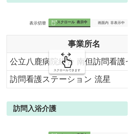
スクロール
表示中
表
表示切替
画面内
非表示中
組
事業所名
み
の
公立八鹿病院組合 南但訪問看護
スクロールできます
訪問看護ステーション 流星
訪問入浴介護