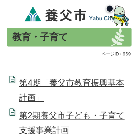
教育・子育て
ページID :
669
第4期「養父市教育振興基本
計画」
第2期養父市子ども・子育て
支援事業計画