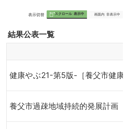
スクロール
表示中
表
表示切替
画面内
非表示中
組
結果公表一覧
み
の
健康やぶ21-第5版-［養父市
養父市過疎地域持続的発展計画（