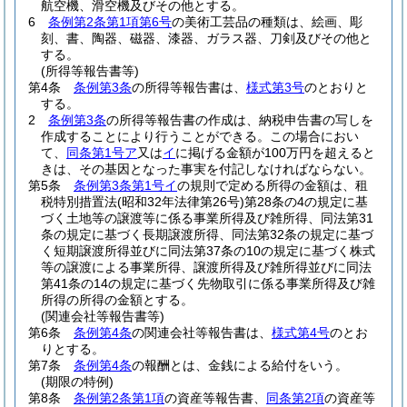
航空機、滑空機及びその他とする。
6
条例第2条第1項第6号
の美術工芸品の種類は、絵画、彫
刻、書、陶器、磁器、漆器、ガラス器、刀剣及びその他と
する。
(所得等報告書等)
第4条
条例第3条
の所得等報告書は、
様式第3号
のとおりと
する。
2
条例第3条
の所得等報告書の作成は、納税申告書の写しを
作成することにより行うことができる。
この場合におい
て、
同条第1号ア
又は
イ
に掲げる金額が100万円を超えると
きは、その基因となった事実を付記しなければならない。
第5条
条例第3条第1号イ
の規則で定める所得の金額は、租
税特別措置法
(昭和32年法律第26号)
第28条の4の規定に基
づく土地等の譲渡等に係る事業所得及び雑所得、同法第31
条の規定に基づく長期譲渡所得、同法第32条の規定に基づ
く短期譲渡所得並びに同法第37条の10の規定に基づく株式
等の譲渡による事業所得、譲渡所得及び雑所得並びに同法
第41条の14の規定に基づく先物取引に係る事業所得及び雑
所得の所得の金額とする。
(関連会社等報告書等)
第6条
条例第4条
の関連会社等報告書は、
様式第4号
のとお
りとする。
第7条
条例第4条
の報酬とは、金銭による給付をいう。
(期限の特例)
第8条
条例第2条第1項
の資産等報告書、
同条第2項
の資産等