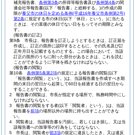
補充報告書、
条例第3条
の所得等報告書及び
条例第4条
の関
連会社等報告書
(以下「報告書」と総称する。)
の作成の期
限が
養父市の休日を定める条例
(平成16年養父市条例第2号)
第2条
に規定する市の休日
(以下「休日」という。)
に当たる
ときは、その直後の休日でない日をもってその期限とみな
す。
(報告書の訂正)
第9条
市長は、報告書を訂正しようとするときは、訂正届を
作成し、訂正の箇所に認印するとともに、その氏名及び訂
正年月日を記載するものとする。
この場合において、当該
訂正の箇所のうちに削った部分があるときは、これを読む
ことができるように字体を残さなければならない。
(報告書の閲覧)
第10条
条例第5条第2項
の規定による報告書の閲覧
(以下
「報告書の閲覧」という。)
は、当該報告書を作成すべき期
間の末日の翌日から起算して60日を経過する日の翌日から
することができる。
2
報告書の閲覧は、市長が指定する場所で、執務時間中にし
なければならない。
3
報告書の閲覧をする者
(以下「閲覧者」という。)
は、当該
報告書を
前項
の場所以外の場所に持ち出すことができな
い。
4
閲覧者は、当該報告書を汚損し、若しくはき損し、又は当
該報告書への加筆等の行為をしてはならない。
5
市長は、閲覧者が
前3項
の規定に違反したとき、又は違反