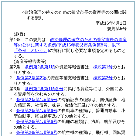
○政治倫理の確立のための養父市長の資産等の公開に関
する規則
平成16年4月1日
規則第5号
(趣旨)
第1条
この規則は、
政治倫理の確立のための養父市長の資産
等の公開に関する条例
(平成16年養父市条例第8号。以下
「条例」という。)
の施行に関し必要な事項を定めるものと
する。
(資産等報告書等)
第2条
条例第2条第1項
の資産等報告書は、
様式第1号
のとお
りとする。
2
条例第2条第2項
の資産等補充報告書は、
様式第2号
のとお
りとする。
第3条
条例第2条第1項各号
に掲げる資産等には、外国にあ
る資産等を含むものとする。
2
条例第2条第1項第5号
の有価証券の種類は、国債証券、地
方債証券、社債券、株券、金銭信託及びその他とする。
3
条例第2条第1項第6号
の自動車の種類は、普通自動車、小
型自動車、軽自動車及びその他とする。
4
条例第2条第1項第6号
の船舶の種類は、汽船、帆船及びそ
の他とする。
5
条例第2条第1項第6号
の航空機の種類は、飛行機、回転翼