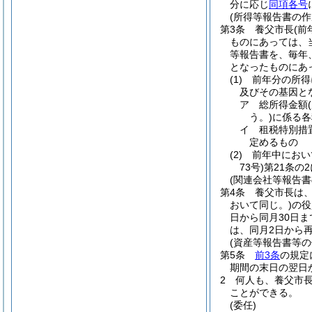
分に応じ
同項各号
(所得等報告書の作
第3条
養父市長
(
ものにあっては、
等報告書を、毎年、
となったものにあ
(1)
前年分の所得
及びその基因と
ア
総所得金額
う。)
に係る各
イ
租税特別措
定めるもの
(2)
前年中におい
73号)
第21条の
(関連会社等報告書
第4条
養父市長は、
おいて同じ。)
の役
日から同月30日ま
は、同月2日から
(資産等報告書等の
第5条
前3条
の規定
期間の末日の翌日
2
何人も、養父市
ことができる。
(委任)