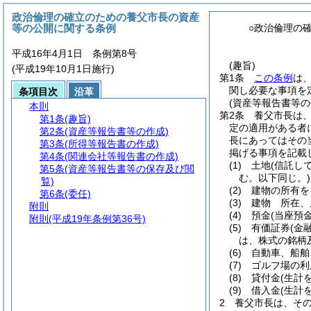
政治倫理の確立のための養父市長の資産
等の公開に関する条例
○政治倫理の
平成16年4月1日 条例第8号
(趣旨)
(平成19年10月1日施行)
第1条
この条例
は
関し必要な事項を
条項目次
沿革
(資産等報告書等の
本則
第2条
養父市長は
第1条
(趣旨)
定の適用がある者
第2条
(資産等報告書等の作成)
長にあってはその
第3条
(所得等報告書の作成)
掲げる事項を記載
第4条
(関連会社等報告書の作成)
(1)
土地
(信託し
第5条
(資産等報告書等の保存及び閲
む。以下同じ。)
覧)
(2)
建物の所有を
第6条
(委任)
(3)
建物 所在、
附則
(4)
預金
(当座預
附則
(平成19年条例第36号)
(5)
有価証券
(金
は、株式の銘柄
(6)
自動車、船舶
(7)
ゴルフ場の利
(8)
貸付金
(生計
(9)
借入金
(生計
2
養父市長は、そ