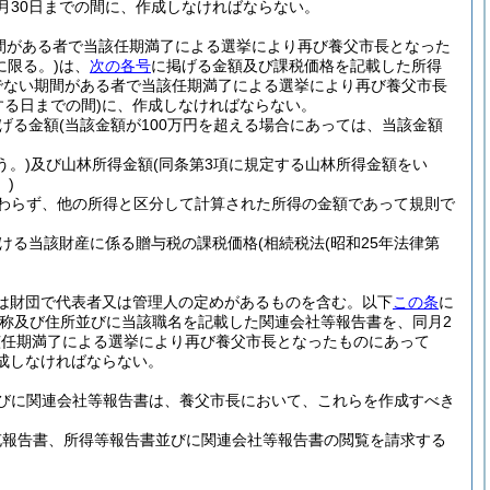
月30日までの間に、作成しなければならない。
間がある者で当該任期満了による選挙により再び養父市長となった
に限る。)
は、
次の各号
に掲げる金額及び課税価格を記載した所得
でない期間がある者で当該任期満了による選挙により再び養父市長
る日までの間)
に、作成しなければならない。
げる金額
(当該金額が100万円を超える場合にあっては、当該金額
う。)
及び山林所得金額
(同条第3項に規定する山林所得金額をい
。)
かわらず、他の所得と区分して計算された所得の金額であって規則で
ける当該財産に係る贈与税の課税価格
(相続税法
(昭和25年法律第
又は財団で代表者又は管理人の定めがあるものを含む。以下
この条
に
称及び住所並びに当該職名を記載した関連会社等報告書を、同月2
該任期満了による選挙により再び養父市長となったものにあって
成しなければならない。
びに関連会社等報告書は、養父市長において、これらを作成すべき
充報告書、所得等報告書並びに関連会社等報告書の閲覧を請求する