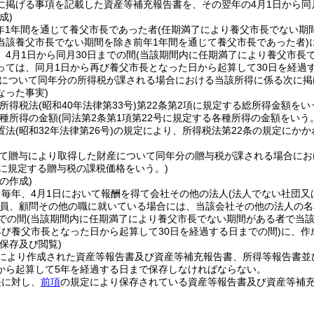
に掲げる事項を記載した資産等補充報告書を、その翌年の4月1日から同
成)
前年1年間を通じて養父市長であった者
(任期満了により養父市長でない期
当該養父市長でない期間を除き前年1年間を通じて養父市長であった者)
4月1日から同月30日までの間
(当該期間内に任期満了により養父市長
っては、同月1日から再び養父市長となった日から起算して30日を経過す
について同年分の所得税が課される場合における当該所得に係る次に掲
なった事実)
(所得税法
(昭和40年法律第33号)
第22条第2項に規定する総所得金額をい
種所得の金額
(同法第2条第1項第22号に規定する各種所得の金額をいう
置法
(昭和32年法律第26号)
の規定により、所得税法第22条の規定にか
て贈与により取得した財産について同年分の贈与税が課される場合にお
2に規定する贈与税の課税価格をいう。)
の作成)
毎年、4月1日において報酬を得て会社その他の法人
(法人でない社団
員、顧問その他の職に就いている場合には、当該会社その他の法人の名
での間
(当該期間内に任期満了により養父市長でない期間がある者で当
再び養父市長となった日から起算して30日を経過する日までの間)
に、作
保存及び閲覧)
により作成された資産等報告書及び資産等補充報告書、所得等報告書並
から起算して5年を経過する日まで保存しなければならない。
長に対し、
前項
の規定により保存されている資産等報告書及び資産等補