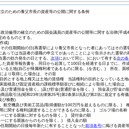
確立のための養父市長の資産等の公開に関する条例
、政治倫理の確立のための国会議員の資産等の公開等に関する法律
(平成
定めるものとする。
作成)
、その任期開始の日
(再選挙により養父市長となった者にあってはその選
にあっては当該者の退職の申立てがあったことにより告示された選挙の
当選の効力発生の日とする。
次項
において同じ。)
において有する
次の各
した資産等報告書を、同日から起算して100日を経過する日までに、作
ている土地
(自己が帰属権利者であるものに限る。)
を含む。)
所在、面積
により取得した場合は、その旨
目的とする地上権又は土地の賃借権 当該権利の目的となっている土地
床面積及び固定資産税の課税標準額並びに相続により取得した場合は、
金及び普通預金を除く。)
及び貯金
(普通貯金を除く。)
預金及び貯金の
融商品取引法
(昭和23年法律第25号)
第2条第1項及び第2項に規定する有価
及び株数)
、航空機及び美術工芸品
(取得価額が100万円を超えるものに限る。)
種
用に関する権利
(譲渡することができるものに限る。)
ゴルフ場の名称
を一にする親族に対するものを除く。)
貸付金の額
を一にする親族からのものを除く。)
借入金の額
の任期開始の日後毎年新たに有することとなった
前項各号
に掲げる資産等