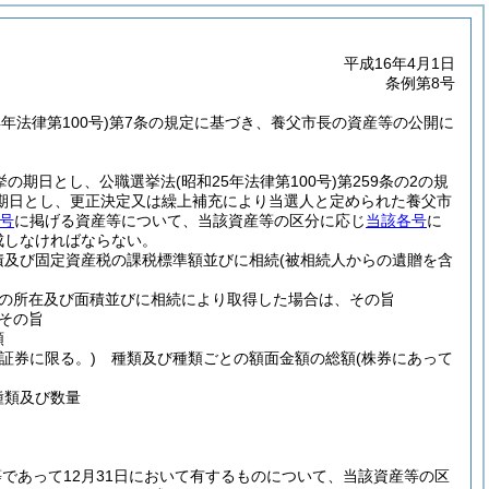
平成16年4月1日
条例第8号
4年法律第100号)
第7条の規定に基づき、養父市長の資産等の公開に
挙の期日とし、公職選挙法
(昭和25年法律第100号)
第259条の2の規
期日とし、更正決定又は繰上補充により当選人と定められた養父市
号
に掲げる資産等について、当該資産等の区分に応じ
当該各号
に
成しなければならない。
及び固定資産税の課税標準額並びに相続
(被相続人からの遺贈を含
の所在及び面積並びに相続により取得した場合は、その旨
その旨
額
証券に限る。)
種類及び種類ごとの額面金額の総額
(株券にあって
類及び数量
であって12月31日において有するものについて、当該資産等の区