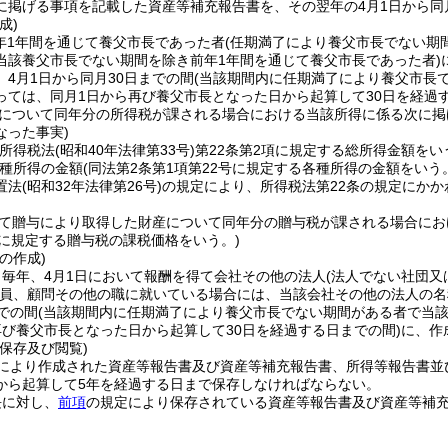
に掲げる事項を記載した資産等補充報告書を、その翌年の4月1日から同
成)
前年1年間を通じて養父市長であった者
(任期満了により養父市長でない期
当該養父市長でない期間を除き前年1年間を通じて養父市長であった者)
4月1日から同月30日までの間
(当該期間内に任期満了により養父市長
っては、同月1日から再び養父市長となった日から起算して30日を経過す
について同年分の所得税が課される場合における当該所得に係る次に掲
なった事実)
(所得税法
(昭和40年法律第33号)
第22条第2項に規定する総所得金額をい
種所得の金額
(同法第2条第1項第22号に規定する各種所得の金額をいう
置法
(昭和32年法律第26号)
の規定により、所得税法第22条の規定にか
て贈与により取得した財産について同年分の贈与税が課される場合にお
2に規定する贈与税の課税価格をいう。)
の作成)
毎年、4月1日において報酬を得て会社その他の法人
(法人でない社団
員、顧問その他の職に就いている場合には、当該会社その他の法人の名
での間
(当該期間内に任期満了により養父市長でない期間がある者で当
再び養父市長となった日から起算して30日を経過する日までの間)
に、作
保存及び閲覧)
により作成された資産等報告書及び資産等補充報告書、所得等報告書並
から起算して5年を経過する日まで保存しなければならない。
長に対し、
前項
の規定により保存されている資産等報告書及び資産等補