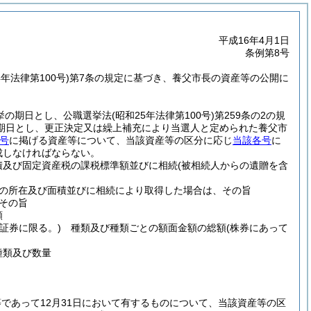
平成16年4月1日
条例第8号
4年法律第100号)
第7条の規定に基づき、養父市長の資産等の公開に
挙の期日とし、公職選挙法
(昭和25年法律第100号)
第259条の2の規
期日とし、更正決定又は繰上補充により当選人と定められた養父市
号
に掲げる資産等について、当該資産等の区分に応じ
当該各号
に
成しなければならない。
及び固定資産税の課税標準額並びに相続
(被相続人からの遺贈を含
の所在及び面積並びに相続により取得した場合は、その旨
その旨
額
証券に限る。)
種類及び種類ごとの額面金額の総額
(株券にあって
類及び数量
であって12月31日において有するものについて、当該資産等の区