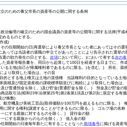
確立のための養父市長の資産等の公開に関する条例
、政治倫理の確立のための国会議員の資産等の公開等に関する法律
(平成
定めるものとする。
作成)
、その任期開始の日
(再選挙により養父市長となった者にあってはその選
にあっては当該者の退職の申立てがあったことにより告示された選挙の
当選の効力発生の日とする。
次項
において同じ。)
において有する
次の各
した資産等報告書を、同日から起算して100日を経過する日までに、作
ている土地
(自己が帰属権利者であるものに限る。)
を含む。)
所在、面積
により取得した場合は、その旨
目的とする地上権又は土地の賃借権 当該権利の目的となっている土地
床面積及び固定資産税の課税標準額並びに相続により取得した場合は、
金及び普通預金を除く。)
及び貯金
(普通貯金を除く。)
預金及び貯金の
融商品取引法
(昭和23年法律第25号)
第2条第1項及び第2項に規定する有価
及び株数)
、航空機及び美術工芸品
(取得価額が100万円を超えるものに限る。)
種
用に関する権利
(譲渡することができるものに限る。)
ゴルフ場の名称
を一にする親族に対するものを除く。)
貸付金の額
を一にする親族からのものを除く。)
借入金の額
の任期開始の日後毎年新たに有することとなった
前項各号
に掲げる資産等