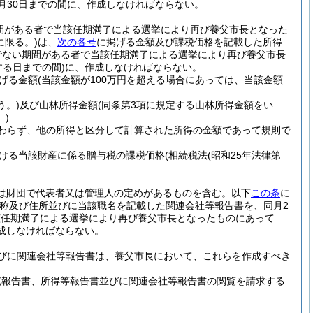
月30日までの間に、作成しなければならない。
間がある者で当該任期満了による選挙により再び養父市長となった
に限る。)
は、
次の各号
に掲げる金額及び課税価格を記載した所得
でない期間がある者で当該任期満了による選挙により再び養父市長
る日までの間)
に、作成しなければならない。
げる金額
(当該金額が100万円を超える場合にあっては、当該金額
う。)
及び山林所得金額
(同条第3項に規定する山林所得金額をい
。)
かわらず、他の所得と区分して計算された所得の金額であって規則で
ける当該財産に係る贈与税の課税価格
(相続税法
(昭和25年法律第
又は財団で代表者又は管理人の定めがあるものを含む。以下
この条
に
称及び住所並びに当該職名を記載した関連会社等報告書を、同月2
該任期満了による選挙により再び養父市長となったものにあって
成しなければならない。
びに関連会社等報告書は、養父市長において、これらを作成すべき
充報告書、所得等報告書並びに関連会社等報告書の閲覧を請求する