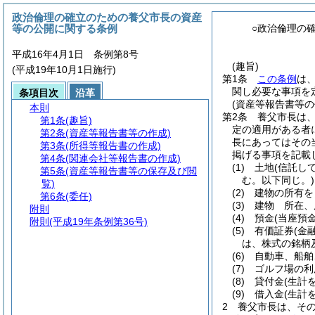
政治倫理の確立のための養父市長の資産
等の公開に関する条例
○政治倫理の
平成16年4月1日 条例第8号
(趣旨)
(平成19年10月1日施行)
第1条
この条例
は
関し必要な事項を
条項目次
沿革
(資産等報告書等の
本則
第2条
養父市長は
第1条
(趣旨)
定の適用がある者
第2条
(資産等報告書等の作成)
長にあってはその
第3条
(所得等報告書の作成)
掲げる事項を記載
第4条
(関連会社等報告書の作成)
(1)
土地
(信託し
第5条
(資産等報告書等の保存及び閲
む。以下同じ。)
覧)
(2)
建物の所有を
第6条
(委任)
(3)
建物 所在、
附則
(4)
預金
(当座預
附則
(平成19年条例第36号)
(5)
有価証券
(金
は、株式の銘柄
(6)
自動車、船舶
(7)
ゴルフ場の利
(8)
貸付金
(生計
(9)
借入金
(生計
2
養父市長は、そ