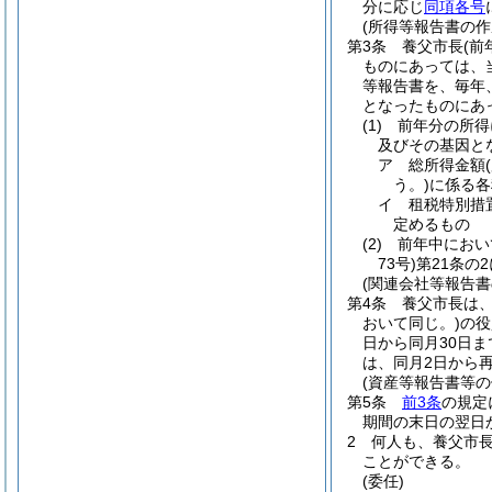
分に応じ
同項各号
(所得等報告書の作
第3条
養父市長
(
ものにあっては、
等報告書を、毎年、
となったものにあ
(1)
前年分の所得
及びその基因と
ア
総所得金額
う。)
に係る各
イ
租税特別措
定めるもの
(2)
前年中におい
73号)
第21条の
(関連会社等報告書
第4条
養父市長は、
おいて同じ。)
の役
日から同月30日ま
は、同月2日から
(資産等報告書等の
第5条
前3条
の規定
期間の末日の翌日
2
何人も、養父市
ことができる。
(委任)