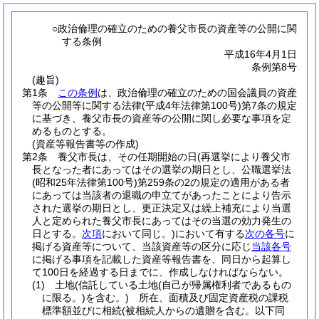
○政治倫理の確立のための養父市長の資産等の公開に関
する条例
平成16年4月1日
条例第8号
(趣旨)
第1条
この条例
は、政治倫理の確立のための国会議員の資産
等の公開等に関する法律
(平成4年法律第100号)
第7条の規定
に基づき、養父市長の資産等の公開に関し必要な事項を定
めるものとする。
(資産等報告書等の作成)
第2条
養父市長は、その任期開始の日
(再選挙により養父市
長となった者にあってはその選挙の期日とし、公職選挙法
(昭和25年法律第100号)
第259条の2の規定の適用がある者
にあっては当該者の退職の申立てがあったことにより告示
された選挙の期日とし、更正決定又は繰上補充により当選
人と定められた養父市長にあってはその当選の効力発生の
日とする。
次項
において同じ。)
において有する
次の各号
に
掲げる資産等について、当該資産等の区分に応じ
当該各号
に掲げる事項を記載した資産等報告書を、同日から起算し
て100日を経過する日までに、作成しなければならない。
(1)
土地
(信託している土地
(自己が帰属権利者であるもの
に限る。)
を含む。)
所在、面積及び固定資産税の課税
標準額並びに相続
(被相続人からの遺贈を含む。以下同