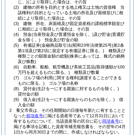
じ。)
により取得した場合は、その旨
(2)
建物の所有を目的とする地上権又は土地の賃借権 当
該権利の目的となっている土地の所在及び面積並びに相
続により取得した場合は、その旨
(3)
建物 所在、床面積及び固定資産税の課税標準額並び
に相続により取得した場合は、その旨
(4)
預金
(当座預金及び普通預金を除く。)
及び貯金
(普通貯
金を除く。)
預金及び貯金の額
(5)
有価証券
(金融商品取引法
(昭和23年法律第25号)
第2条
第1項及び第2項に規定する有価証券に限る。)
種類及び
種類ごとの額面金額の総額
(株券にあっては、株式の銘柄
及び株数)
(6)
自動車、船舶、航空機及び美術工芸品
(取得価額が100
万円を超えるものに限る。)
種類及び数量
(7)
ゴルフ場の利用に関する権利
(譲渡することができる
ものに限る。)
ゴルフ場の名称
(8)
貸付金
(生計を一にする親族に対するものを除く。)
貸付金の額
(9)
借入金
(生計を一にする親族からのものを除く。)
借
入金の額
2
養父市長は、その任期開始の日後毎年新たに有することと
なった
前項各号
に掲げる資産等であって12月31日において
有するものについて、当該資産等の区分に応じ
同項各号
に
掲げる事項を記載した資産等補充報告書を、その翌年の4月
1日から同月30日までの間に、作成しなければならない。