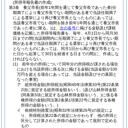
(所得等報告書の作成)
第3条
養父市長
(前年1年間を通じて養父市長であった者
(任
期満了により養父市長でない期間がある者で当該任期満了
による選挙により再び養父市長となったものにあっては、
当該養父市長でない期間を除き前年1年間を通じて養父市長
であった者)
に限る。)
は、
次の各号
に掲げる金額及び課税
価格を記載した所得等報告書を、毎年、4月1日から同月30
日までの間
(当該期間内に任期満了により養父市長でない期
間がある者で当該任期満了による選挙により再び養父市長
となったものにあっては、同月1日から再び養父市長となっ
た日から起算して30日を経過する日までの間)
に、作成しな
ければならない。
(1)
前年分の所得について同年分の所得税が課される場合
における当該所得に係る次に掲げる金額
(当該金額が100
万円を超える場合にあっては、当該金額及びその基因と
なった事実)
ア
総所得金額
(所得税法
(昭和40年法律第33号)
第22条第
2項に規定する総所得金額をいう。)
及び山林所得金額
(同条第3項に規定する山林所得金額をいう。)
に係る各
種所得の金額
(同法第2条第1項第22号に規定する各種
所得の金額をいう。)
イ
租税特別措置法
(昭和32年法律第26号)
の規定によ
り、所得税法第22条の規定にかかわらず、他の所得と
区分して計算された所得の金額であって規則で定める
もの