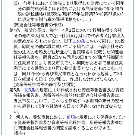
(2)
前年中において贈与により取得した財産について同年
分の贈与税が課される場合における当該財産に係る贈与
税の課税価格
(相続税法
(昭和25年法律第73号)
第21条の2
に規定する贈与税の課税価格をいう。)
(関連会社等報告書の作成)
第4条
養父市長は、毎年、4月1日において報酬を得て会社
その他の法人
(法人でない社団又は財団で代表者又は管理人
の定めがあるものを含む。以下
この条
において同じ。)
の役
員、顧問その他の職に就いている場合には、当該会社その
他の法人の名称及び住所並びに当該職名を記載した関連会
社等報告書を、同月2日から同月30日までの間
(当該期間内
に任期満了により養父市長でない期間がある者で当該任期
満了による選挙により再び養父市長となったものにあって
は、同月2日から再び養父市長となった日から起算して30
日を経過する日までの間)
に、作成しなければならない。
(資産等報告書等の保存及び閲覧)
第5条
前3条
の規定により作成された資産等報告書及び資産
等補充報告書、所得等報告書並びに関連会社等報告書は、
養父市長において、これらを作成すべき期間の末日の翌日
から起算して5年を経過する日まで保存しなければならな
い。
2
何人も、養父市長に対し、
前項
の規定により保存されてい
る資産等報告書及び資産等補充報告書、所得等報告書並び
に関連会社等報告書の閲覧を請求することができる。
(委任)