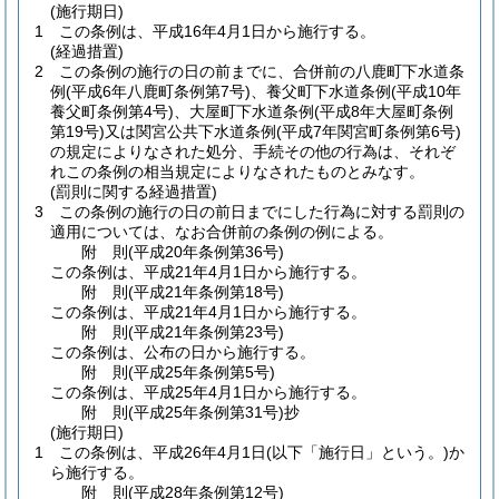
(施行期日)
1
この条例は、平成16年4月1日から施行する。
(経過措置)
2
この条例の施行の日の前までに、合併前の八鹿町下水道条
例
(平成6年八鹿町条例第7号)
、養父町下水道条例
(平成10年
養父町条例第4号)
、大屋町下水道条例
(平成8年大屋町条例
第19号)
又は関宮公共下水道条例
(平成7年関宮町条例第6号)
の規定によりなされた処分、手続その他の行為は、それぞ
れこの条例の相当規定によりなされたものとみなす。
(罰則に関する経過措置)
3
この条例の施行の日の前日までにした行為に対する罰則の
適用については、なお合併前の条例の例による。
附
則
(平成20年
条例第36号)
この条例は、平成21年4月1日から施行する。
附
則
(平成21年
条例第18号)
この条例は、平成21年4月1日から施行する。
附
則
(平成21年
条例第23号)
この条例は、公布の日から施行する。
附
則
(平成25年
条例第5号)
この条例は、平成25年4月1日から施行する。
附
則
(平成25年
条例第31号)
抄
(施行期日)
1
この条例は、平成26年4月1日
(以下「施行日」という。)
か
ら施行する。
附
則
(平成28年
条例第12号)