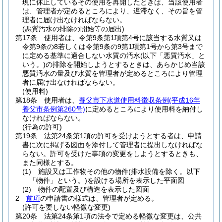
現に休止しているその使用を再開したときは、当該使用者
は、管理者が定めるところにより、遅滞なく、その旨を管
理者に届け出なければならない。
(悪質汚水の排除の開始等の届出)
第17条
使用者は、令第9条第1項第4号に該当する水質又は
令第9条の8若しくは令第9条の9第1項第1号から第3号まで
に定める基準に適合しない水質の汚水
(以下「悪質汚水」と
いう。)
の排除を開始しようとするときは、あらかじめ当該
悪質汚水の量及び水質を管理者が定めるところにより管理
者に届け出なければならない。
(使用料)
第18条
使用者は、
養父市下水道使用料徴収条例
(平成16年
養父市条例第260号)
に定めるところにより使用料を納付し
なければならない。
(行為の許可)
第19条
法第24条第1項の許可を受けようとする者は、申請
書に次に掲げる図面を添付して管理者に提出しなければな
らない。
許可を受けた事項の変更をしようとするときも、
また同様とする。
(1)
施設又は工作物その他の物件
(排水設備を除く。以下
「物件」という。)
を設ける場所を表示した平面図
(2)
物件の配置及び構造を表示した図面
2
前項
の申請書の様式は、管理者が定める。
(許可を要しない軽微な変更)
第20条
法第24条第1項の法令で定める軽微な変更は、公共