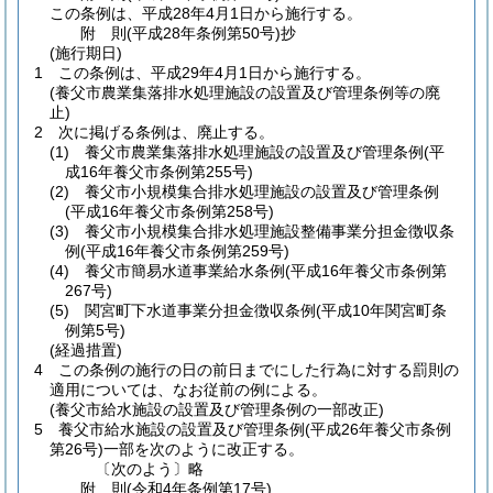
この条例は、平成28年4月1日から施行する。
附
則
(平成28年
条例第50号)
抄
(施行期日)
1
この条例は、平成29年4月1日から施行する。
(養父市農業集落排水処理施設の設置及び管理条例等の廃
止)
2
次に掲げる条例は、廃止する。
(1)
養父市農業集落排水処理施設の設置及び管理条例
(平
成16年養父市条例第255号)
(2)
養父市小規模集合排水処理施設の設置及び管理条例
(平成16年養父市条例第258号)
(3)
養父市小規模集合排水処理施設整備事業分担金徴収条
例
(平成16年養父市条例第259号)
(4)
養父市簡易水道事業給水条例
(平成16年養父市条例第
267号)
(5)
関宮町下水道事業分担金徴収条例
(平成10年関宮町条
例第5号)
(経過措置)
4
この条例の施行の日の前日までにした行為に対する罰則の
適用については、なお従前の例による。
(養父市給水施設の設置及び管理条例の一部改正)
5
養父市給水施設の設置及び管理条例
(平成26年養父市条例
第26号)
一部を次のように改正する。
〔次のよう〕略
附
則
(令和4年
条例第17号)