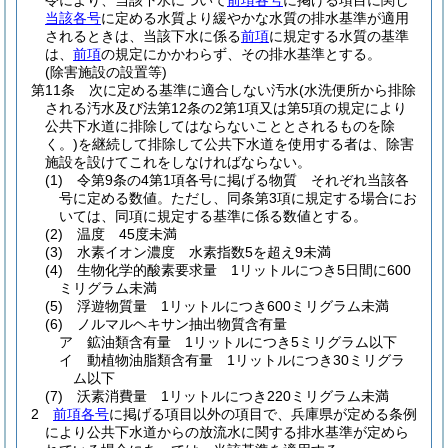
令により、当該下水について
前項各号
に掲げる項目に関し
当該各号
に定める水質より緩やかな水質の排水基準が適用
されるときは、当該下水に係る
前項
に規定する水質の基準
は、
前項
の規定にかかわらず、その排水基準とする。
(除害施設の設置等)
第11条
次に定める基準に適合しない汚水
(水洗便所から排除
される汚水及び法第12条の2第1項又は第5項の規定により
公共下水道に排除してはならないこととされるものを除
く。)
を継続して排除して公共下水道を使用する者は、除害
施設を設けてこれをしなければならない。
(1)
令第9条の4第1項各号に掲げる物質 それぞれ当該各
号に定める数値。
ただし、同条第3項に規定する場合にお
いては、同項に規定する基準に係る数値とする。
(2)
温度 45度未満
(3)
水素イオン濃度 水素指数5を超え9未満
(4)
生物化学的酸素要求量 1リットルにつき5日間に600
ミリグラム未満
(5)
浮遊物質量 1リットルにつき600ミリグラム未満
(6)
ノルマルヘキサン抽出物質含有量
ア
鉱油類含有量 1リットルにつき5ミリグラム以下
イ
動植物油脂類含有量 1リットルにつき30ミリグラ
ム以下
(7)
沃素消費量 1リットルにつき220ミリグラム未満
2
前項各号
に掲げる項目以外の項目で、兵庫県が定める条例
により公共下水道からの放流水に関する排水基準が定めら