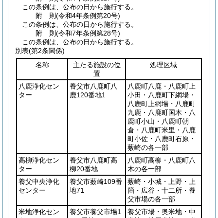
この条例は、公布の日から施行する。
附
則
(令和4年
条例第20号)
この条例は、公布の日から施行する。
附
則
(令和7年
条例第28号)
この条例は、公布の日から施行する。
別表
(第2条関係)
名称
主たる施設の位
処理区域
置
八鹿浄化セン
養父市八鹿町八
八鹿町八鹿・八鹿町上
ター
鹿120番地1
小田・八鹿町下網場・
八鹿町上網場・八鹿町
九鹿・八鹿町国木・八
鹿町小山・八鹿町朝
倉・八鹿町米里・八鹿
町小佐・八鹿町石原・
薮崎の各一部
高柳浄化セン
養父市八鹿町高
八鹿町高柳・八鹿町八
ター
柳20番地
木の各一部
養父中央浄化
養父市薮崎109番
薮崎・小城・上野・上
センター
地71
箇・広谷・十二所・養
父市場の各一部
米地浄化セン
養父市養父市場1
養父市場・奥米地・中