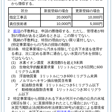
から徴収する。
区分
新規登録の場合
更新登録の場合
指定工事店
20,000円
10,000円
責任技術者
10,000円
5,000円
2
前項
の手数料は、申請の際徴収する。
ただし、管理者が特
別の理由があると認めるときは、この限りでない。
3
既納の手数料は、特別の理由がない限り還付しない。
(特定事業場からの汚水の排除の制限)
第10条
特定事業場から汚水を排除して公共下水道を使用す
る者は、次に定める基準に適合しない水質の汚水を排除し
てはならない。
(1)
水素イオン濃度 水素指数5を超え9未満
(2)
生物化学的酸素要求量 1リットルにつき5日間に600
ミリグラム未満
(3)
浮遊物質量 1リットルにつき600ミリグラム未満
(4)
ノルマルヘキサン抽出物質含有量
ア
鉱油類含有量 1リットルにつき5ミリグラム以下
イ
動植物油脂類含有量 1リットルにつき30ミリグラ
ム以下
2
特定事業場から排除される下水が河川その他の公共の水域
(湖沼を除く。)
に直接排除されたとした場合においては、
水質汚濁防止法
(昭和45年法律第138号)
の規定による環境省