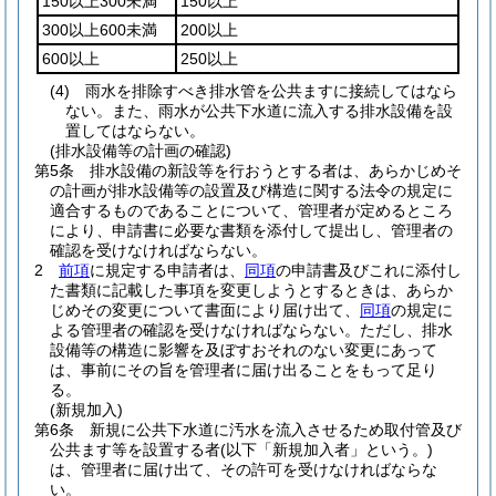
150以上300未満
150以上
300以上600未満
200以上
600以上
250以上
(4)
雨水を排除すべき排水管を公共ますに接続してはなら
ない。
また、雨水が公共下水道に流入する排水設備を設
置してはならない。
(排水設備等の計画の確認)
第5条
排水設備の新設等を行おうとする者は、あらかじめそ
の計画が排水設備等の設置及び構造に関する法令の規定に
適合するものであることについて、管理者が定めるところ
により、申請書に必要な書類を添付して提出し、管理者の
確認を受けなければならない。
2
前項
に規定する申請者は、
同項
の申請書及びこれに添付し
た書類に記載した事項を変更しようとするときは、あらか
じめその変更について書面により届け出て、
同項
の規定に
よる管理者の確認を受けなければならない。
ただし、排水
設備等の構造に影響を及ぼすおそれのない変更にあって
は、事前にその旨を管理者に届け出ることをもって足り
る。
(新規加入)
第6条
新規に公共下水道に汚水を流入させるため取付管及び
公共ます等を設置する者
(以下「新規加入者」という。)
は、管理者に届け出て、その許可を受けなければならな
い。