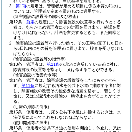
れている場合にあっては、当該基準を適用する。
3
第1項
の規定は、管理者が定める項目に係る水質の汚水に
ついては、管理者が定める量のものに適用する。
(除害施設の設置等の届出及び検査)
第12条
前条
の規定により除害施設の設置等を行おうとする
者は、あらかじめ管理者にその計画を届け出て、確認を受
けなければならない。
計画を変更するときも、また同様と
する。
2
除害施設の設置等を行った者は、その工事の完了した日か
ら5日以内にその旨を管理者に届け出て、検査を受けなけれ
ばならない。
(除害施設の設置等の指示等)
第13条
管理者は、
第11条
の規定に違反している者に対し、
除害施設の設置等を指示し、又は命ずることができる。
(除害施設の改善命令等)
第14条
管理者は、除害施設の設置等をしたにもかかわら
ず、
第11条
に規定する汚水を公共下水道に排除する者に対
し、除害施設の改善その他必要な措置を指示し、若しくは
命じ、又は当該汚水の排除の一時停止を命ずることができ
る。
(し尿の排除の制限)
第15条
使用者は、し尿を公共下水道に排除するときは、水
洗便所によってこれをしなければならない。
(使用開始等の届出)
第16条
使用者が公共下水道の使用を開始し、休止し、又は