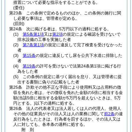
措置について必要な指示をすることができる。
(委任)
第23条
この条例で定めるもののほか、この条例の施行に関
し必要な事項は、管理者が定める。
(罰則)
第24条
次に掲げる者は、5万円以下の過料に処する。
(1)
第5条第1項
又は
第2項
の規定による確認を受けないで
排水設備の工事を実施した者
(2)
第7条第1項
の規定に違反して完了検査を受けなかった
者
(3)
第15条
の規定に違反してし尿を公共下水道に排除した
者
(4)
第19条
の許可を受けないで法第24条第1項に掲げる行
為をした者
(5)
この条例の規定に基づく届出を怠り、又は管理者に提
出する書類に偽りの記載をした者
第25条
詐欺その他不正な手段により使用料又は占用料の徴
収を免れた者は、その徴収を免れた金額の5倍に相当する金
額
(当該5倍に相当する金額が5万円を超えないときは、5万
円とする。)
以下の過料に処する。
第26条
法人の代表者又は法人若しくは人の代理人、使用人
その他の従業員がその法人又は人の業務に関して
前2条
の違
反行為をしたときは、行為者を罰するほか、その法人又は
人に対しても、各本条の過料に処する。
附
則