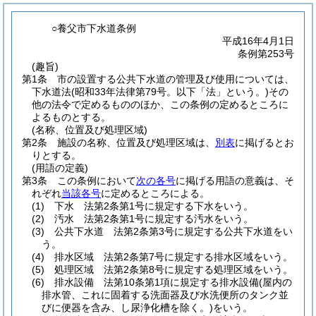
○養父市下水道条例
平成16年4月1日
条例第253号
(趣旨)
第1条
市の設置する公共下水道の管理及び使用については、
下水道法
(昭和33年法律第79号。以下「法」という。)
その
他の法令で定めるもののほか、この条例の定めるところに
よるものとする。
(名称、位置及び処理区域)
第2条
施設の名称、位置及び処理区域は、
別表
に掲げるとお
りとする。
(用語の定義)
第3条
この条例において
次の各号
に掲げる用語の意義は、そ
れぞれ
当該各号
に定めるところによる。
(1)
下水 法第2条第1号に規定する下水をいう。
(2)
汚水 法第2条第1号に規定する汚水をいう。
(3)
公共下水道 法第2条第3号に規定する公共下水道をい
う。
(4)
排水区域 法第2条第7号に規定する排水区域をいう。
(5)
処理区域 法第2条第8号に規定する処理区域をいう。
(6)
排水設備 法第10条第1項に規定する排水設備
(屋内の
排水管、これに固着する洗面器及び水洗便所のタンク並
びに便器を含み、し尿浄化槽を除く。)
をいう。