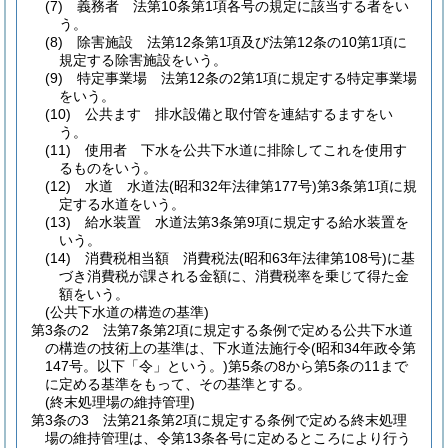
(7)
義務者 法第10条第1項各号の規定に該当する者をい
う。
(8)
除害施設 法第12条第1項及び法第12条の10第1項に
規定する除害施設をいう。
(9)
特定事業場 法第12条の2第1項に規定する特定事業場
をいう。
(10)
公共ます 排水設備と取付管を連結するますをい
う。
(11)
使用者 下水を公共下水道に排除してこれを使用す
るものをいう。
(12)
水道 水道法
(昭和32年法律第177号)
第3条第1項に規
定する水道をいう。
(13)
給水装置 水道法第3条第9項に規定する給水装置を
いう。
(14)
消費税相当額 消費税法
(昭和63年法律第108号)
に基
づき消費税が課される金額に、消費税率を乗じて得た金
額をいう。
(公共下水道の構造の基準)
第3条の2
法第7条第2項に規定する条例で定める公共下水道
の構造の技術上の基準は、下水道法施行令
(昭和34年政令第
147号。以下「令」という。)
第5条の8から第5条の11まで
に定める基準をもって、その基準とする。
(終末処理場の維持管理)
第3条の3
法第21条第2項に規定する条例で定める終末処理
場の維持管理は、令第13条各号に定めるところにより行う