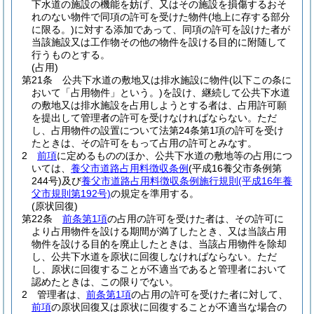
下水道の施設の機能を妨げ、又はその施設を損傷するおそ
れのない物件で同項の許可を受けた物件
(地上に存する部分
に限る。)
に対する添加であって、同項の許可を設けた者が
当該施設又は工作物その他の物件を設ける目的に附随して
行うものとする。
(占用)
第21条
公共下水道の敷地又は排水施設に物件
(以下この条に
おいて「占用物件」という。)
を設け、継続して公共下水道
の敷地又は排水施設を占用しようとする者は、占用許可願
を提出して管理者の許可を受けなければならない。
ただ
し、占用物件の設置について法第24条第1項の許可を受け
たときは、その許可をもって占用の許可とみなす。
2
前項
に定めるもののほか、公共下水道の敷地等の占用につ
いては、
養父市道路占用料徴収条例
(平成16養父市条例第
244号)
及び
養父市道路占用料徴収条例施行規則
(平成16年養
父市規則第192号)
の規定を準用する。
(原状回復)
第22条
前条第1項
の占用の許可を受けた者は、その許可に
より占用物件を設ける期間が満了したとき、又は当該占用
物件を設ける目的を廃止したときは、当該占用物件を除却
し、公共下水道を原状に回復しなければならない。
ただ
し、原状に回復することが不適当であると管理者において
認めたときは、この限りでない。
2
管理者は、
前条第1項
の占用の許可を受けた者に対して、
前項
の原状回復又は原状に回復することが不適当な場合の