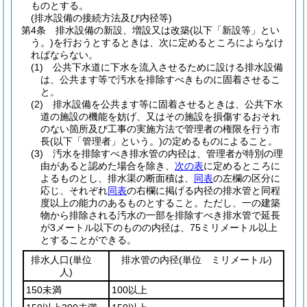
ものとする。
(排水設備の接続方法及び内径等)
第4条
排水設備の新設、増設又は改築
(以下「新設等」とい
う。)
を行おうとするときは、次に定めるところによらなけ
ればならない。
(1)
公共下水道に下水を流入させるために設ける排水設備
は、公共ます等で汚水を排除すべきものに固着させるこ
と。
(2)
排水設備を公共ます等に固着させるときは、公共下水
道の施設の機能を妨げ、又はその施設を損傷するおそれ
のない箇所及び工事の実施方法で管理者の権限を行う市
長
(以下「管理者」という。)
の定めるものによること。
(3)
汚水を排除すべき排水管の内径は、管理者が特別の理
由があると認めた場合を除き、
次の表
に定めるところに
よるものとし、排水渠の断面積は、
同表
の左欄の区分に
応じ、それぞれ
同表
の右欄に掲げる内径の排水管と同程
度以上の能力のあるものとすること。
ただし、一の建築
物から排除される汚水の一部を排除すべき排水管で延長
が3メートル以下のものの内径は、75ミリメートル以上
とすることができる。
排水人口
(単位
排水管の内径
(単位 ミリメートル)
人)
150未満
100以上