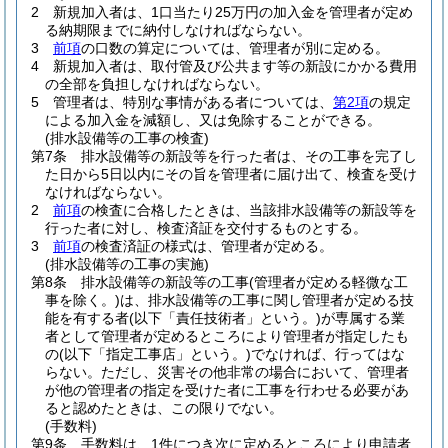
2
新規加入者は、1口当たり25万円の加入金を管理者が定め
る納期限までに納付しなければならない。
3
前項
の口数の算定については、管理者が別に定める。
4
新規加入者は、取付管及び公共ます等の新設にかかる費用
の全部を負担しなければならない。
5
管理者は、特別な事情がある者については、
第2項
の規定
による加入金を減額し、又は免除することができる。
(排水設備等の工事の検査)
第7条
排水設備等の新設等を行った者は、その工事を完了し
た日から5日以内にその旨を管理者に届け出て、検査を受け
なければならない。
2
前項
の検査に合格したときは、当該排水設備等の新設等を
行った者に対し、検査済証を交付するものとする。
3
前項
の検査済証の様式は、管理者が定める。
(排水設備等の工事の実施)
第8条
排水設備等の新設等の工事
(管理者が定める軽微な工
事を除く。)
は、排水設備等の工事に関し管理者が定める技
能を有する者
(以下「責任技術者」という。)
が専属する業
者として管理者が定めるところにより管理者が指定したも
の
(以下「指定工事店」という。)
でなければ、行ってはな
らない。
ただし、災害その他非常の場合において、管理者
が他の管理者の指定を受けた者に工事を行わせる必要があ
ると認めたときは、この限りでない。
(手数料)
第9条
手数料は、1件につき次に定めるところにより申請者