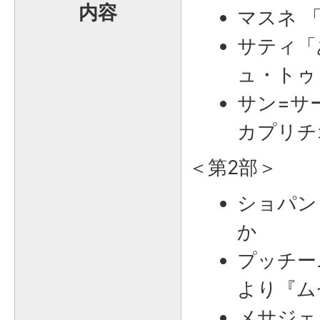
内容
マスネ 
サティ「
ュ・トゥ
サン=サ
カプリ
＜第2部＞
ショパン
か
プッチー
より『ム
メサジェ