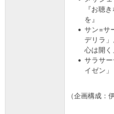
『お聴き
を』
サン=サ
デリラ」
心は開く
サラサー
イゼン」
（企画構成：